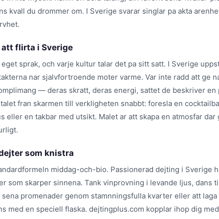
ns kvall du drommer om. I Sverige svarar singlar pa akta arenh
rvhet.
tt flirta i Sverige
tt eget sprak, och varje kultur talar det pa sitt satt. I Sverige upps
takterna nar sjalvfortroende moter varme. Var inte radd att ge 
komplimang — deras skratt, deras energi, sattet de beskriver en
talet fran skarmen till verkligheten snabbt: foresla en cocktail
s eller en takbar med utsikt. Malet ar att skapa en atmosfar dar 
rligt.
dejter som knistra
ndardformeln middag-och-bio. Passionerad dejting i Sverige 
r som skarper sinnena. Tank vinprovning i levande ljus, dans til
, sena promenader genom stamnningsfulla kvarter eller att laga
ns med en speciell flaska. dejtingplus.com kopplar ihop dig med