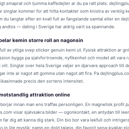
igt smaprat och ljumma kaffedejter ar du pa ratt plats. dejtingpl
r singlar kommer for att hitta kontakter som knistra av verklig k
 du langtar efter en kvall full av fangslande samtal eller en dej
 andlos — dating i Sverige har aldrig varit sa spannande.
pelar kemin storre roll an nagonsin
 full av ytliga svep sticker genuin kemi ut. Fysisk attraktion ar g
ssion byggs pa sjalvfortroende, nyfikenhet och modet att vara r
vill. Singlar over hela Sverige valjer en djarvare approach till 
ar inte ar nagot att gomma utan nagot att fira. Pa dejtingplus.
likasinnade precis den sortens intensitet.
otstandlig attraktion online
 borjar innan man ens traffas personligen. En magnetisk profil p
s.com visar sjalvsakra bilder — ogonkontakt, en antydan till lee
 far dig att kanna dig stark. Din bio bor vara lekfull och intriger
ro in lite mystik: namn en dold talang, din favorit sena-kvallar-pla