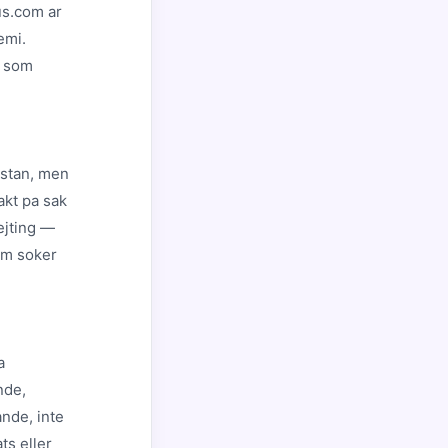
us.com ar
emi.
t som
nistan, men
akt pa sak
dejting —
com soker
a
nde,
ande, inte
ts eller