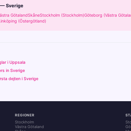
 — Sverige
ästra Götaland
Skåne
Stockholm (Stockholm)
Göteborg (Västra Götala
Linköping (Östergötland)
glar i Uppsala
rs in Sverige
sta dejten i Sverige
REGIONER
ST
Stockholm
St
Västra Götaland
Gö