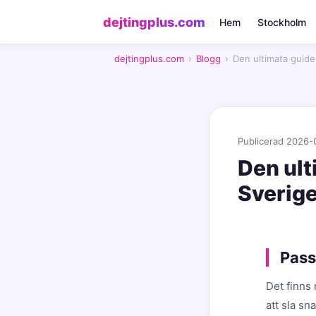
dejtingplus.com
Hem
Stockholm
dejtingplus.com
›
Blogg
›
Den ultimata guiden
Publicerad 2026-
Den ult
Sverig
Pass
Det finns 
att sla sn