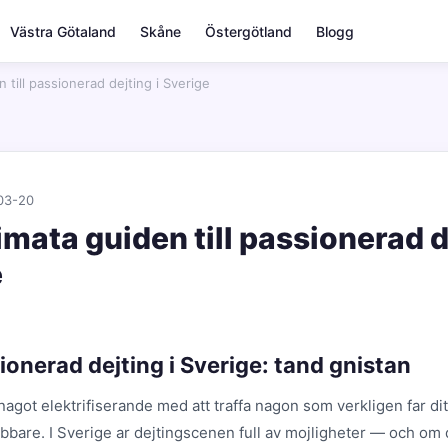
Västra Götaland
Skåne
Östergötland
Blogg
 till passionerad dejting i Sverige
03-20
imata guiden till passionerad d
e
ionerad dejting i Sverige: tand gnistan
nagot elektrifiserande med att traffa nagon som verkligen far dit
abbare. I Sverige ar dejtingscenen full av mojligheter — och om