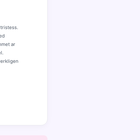
tristess.
Med
mmet ar
l.
verkligen