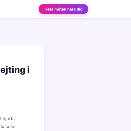
Heta möten nära dig
ejting i
t hjarta
 du soker