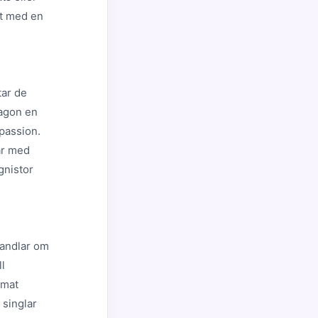
et med en
tar de
nagon en
 passion.
bar med
gnistor
handlar om
l
 mat
 singlar