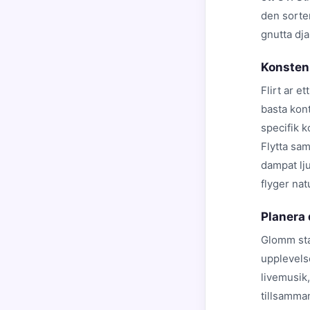
den sorte
gnutta dja
Konsten a
Flirt ar e
basta kon
specifik 
Flytta sam
dampat lju
flyger natu
Planera 
Glomm sta
upplevelse
livemusik
tillsamma