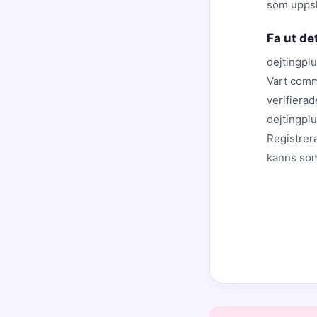
som uppsk
Fa ut de
dejtingplu
Vart comm
verifiera
dejtingpl
Registrera
kanns so