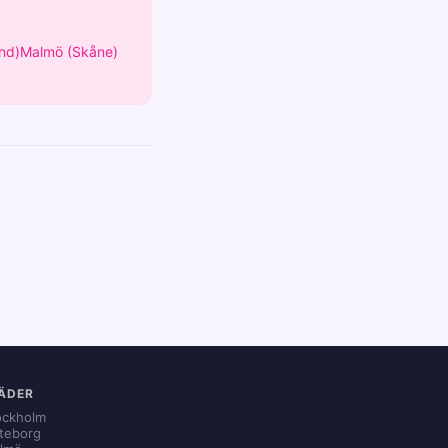
nd)
Malmö (Skåne)
ÄDER
ockholm
teborg