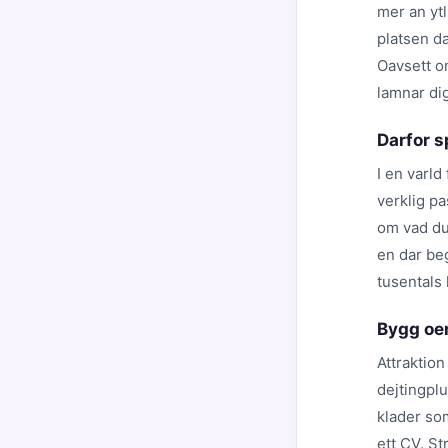
mer an ytl
platsen da
Oavsett om
lamnar dig
Darfor s
I en varld
verklig pa
om vad du 
en dar beg
tusentals 
Bygg oem
Attraktion
dejtingplu
klader som
ett CV. St