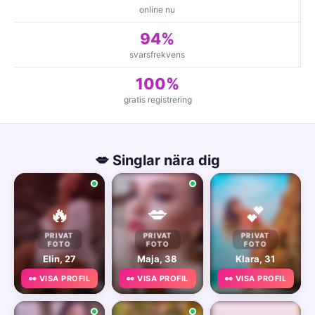
online nu
94%
svarsfrekvens
100%
gratis registrering
💋 Singlar nära dig
🔥
💋
💕
PRIVAT
PRIVAT
PRIVAT
FOTO
FOTO
FOTO
Elin, 27
Maja, 38
Klara, 31
👀 VISA PROFIL
👀 VISA PROFIL
👀 VISA PROFIL