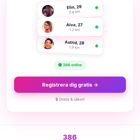
Elin, 29
0.8 km
Alva, 27
1.2 km
Astrid, 28
1.9 km
🟢 386 online
Registrera dig gratis →
🔒 Gratis & säkert
386