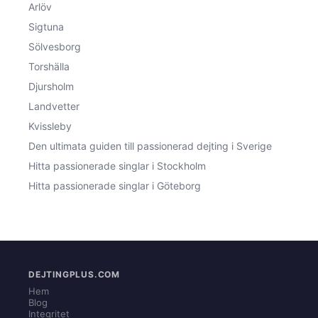
Arlöv
Sigtuna
Sölvesborg
Torshälla
Djursholm
Landvetter
Kvissleby
Den ultimata guiden till passionerad dejting i Sverige
Hitta passionerade singlar i Stockholm
Hitta passionerade singlar i Göteborg
DEJTINGPLUS.COM
Hem
Blog
Integritet