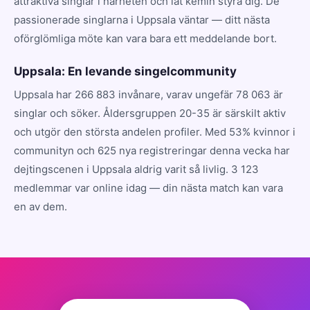
attraktiva singlar i närheten och låt kemin styra dig. De
passionerade singlarna i Uppsala väntar — ditt nästa
oförglömliga möte kan vara bara ett meddelande bort.
Uppsala: En levande singelcommunity
Uppsala har 266 883 invånare, varav ungefär 78 063 är
singlar och söker. Åldersgruppen 20-35 är särskilt aktiv
och utgör den största andelen profiler. Med 53% kvinnor i
communityn och 625 nya registreringar denna vecka har
dejtingscenen i Uppsala aldrig varit så livlig. 3 123
medlemmar var online idag — din nästa match kan vara
en av dem.