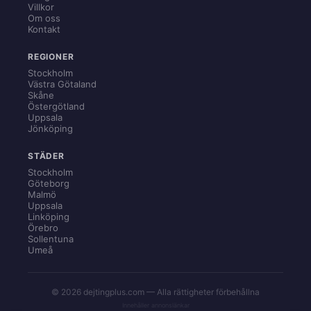
Villkor
Om oss
Kontakt
REGIONER
Stockholm
Västra Götaland
Skåne
Östergötland
Uppsala
Jönköping
STÄDER
Stockholm
Göteborg
Malmö
Uppsala
Linköping
Örebro
Sollentuna
Umeå
© 2026 dejtingplus.com — Alla rättigheter förbehållna
Innehåller annonslänkar