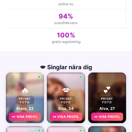
online nu
94%
svarsfrekvens
100%
gratis registrering
💋 Singlar nära dig
🔥
💋
💕
PRIVAT
PRIVAT
PRIVAT
FOTO
FOTO
FOTO
Klara, 23
Elsa, 34
Alva, 27
👀 VISA PROFIL
👀 VISA PROFIL
👀 VISA PROFIL