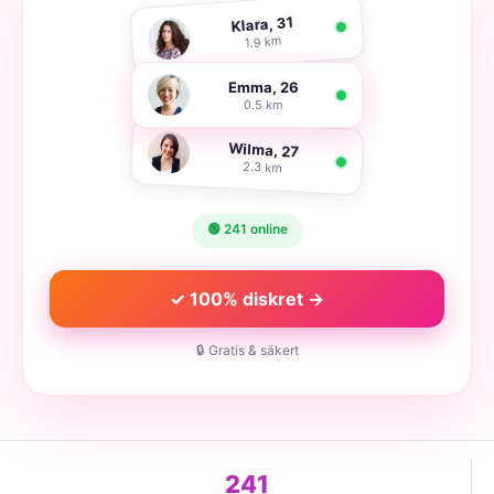
Klara, 31
1.9 km
Emma, 26
0.5 km
Wilma, 27
2.3 km
🟢 241 online
✓ 100% diskret →
🔒 Gratis & säkert
241