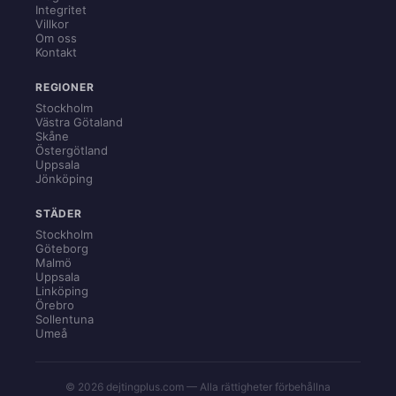
Integritet
Villkor
Om oss
Kontakt
REGIONER
Stockholm
Västra Götaland
Skåne
Östergötland
Uppsala
Jönköping
STÄDER
Stockholm
Göteborg
Malmö
Uppsala
Linköping
Örebro
Sollentuna
Umeå
© 2026 dejtingplus.com — Alla rättigheter förbehållna