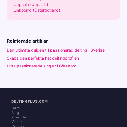
Uppsala (Uppsala)
Linköping (Östergötland)
Relaterade artiklar
Den ultimata guiden till passionerad dejting i Sverige
Skapa den perfekta het dejtingprofilen
Hitta passionerade singlar i Göteborg
DEJTINGPLUS.COM
Hem
Blog
Integritet
Villkor
Om oss