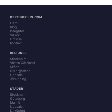
DEJTINGPLUS.COM
Hem
Blog
Integritet
Villkor
Om oss
Kontakt
REGIONER
Stockholm
Västra Götaland
Skåne
Östergötland
Uppsala
Jönköping
STÄDER
Stockholm
Göteborg
Malmö
Uppsala
Linköping