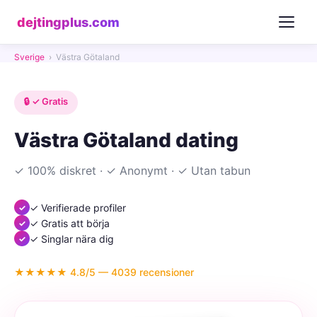
dejtingplus.com
Sverige
›
Västra Götaland
🔒 ✓ Gratis
Västra Götaland dating
✓ 100% diskret · ✓ Anonymt · ✓ Utan tabun
✓ Verifierade profiler
✓ Gratis att börja
✓ Singlar nära dig
★★★★★ 4.8/5 — 4039 recensioner