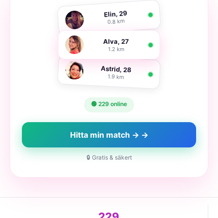
Elin, 29
0.8 km
Alva, 27
1.2 km
Astrid, 28
1.9 km
🟢 229 online
Hitta min match → →
🔒 Gratis & säkert
229