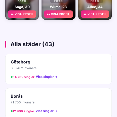
FOTO
FOTO
FOTO
Saga, 30
Wilma, 23
Alice, 34
👀 VISA PROFIL
👀 VISA PROFIL
👀 VISA PROFIL
Alla städer (43)
Göteborg
608 462 invånare
Visa singlar →
54 762 singlar
Borås
71 700 invånare
Visa singlar →
12 906 singlar