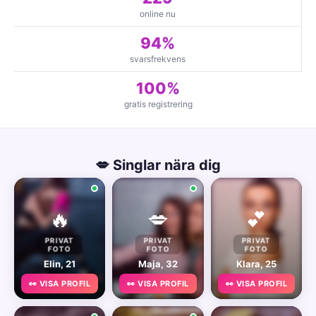
online nu
94%
svarsfrekvens
100%
gratis registrering
💋 Singlar nära dig
🔥
💋
💕
PRIVAT
PRIVAT
PRIVAT
FOTO
FOTO
FOTO
Elin, 21
Maja, 32
Klara, 25
👀 VISA PROFIL
👀 VISA PROFIL
👀 VISA PROFIL