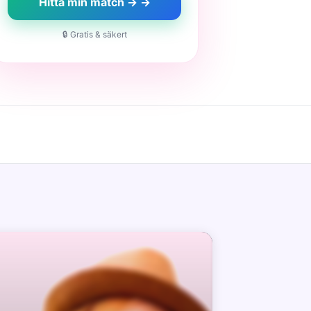
Hitta min match → →
🔒 Gratis & säkert