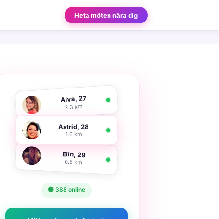
Heta möten nära dig
Alva, 27
2.3 km
Astrid, 28
1.6 km
Elin, 29
0.8 km
🟢 388 online