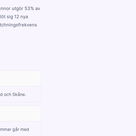
vinnor utgör 53% av
öt sig 12 nya
atchningsfrekvens
tad och Skåne.
lemmar går med