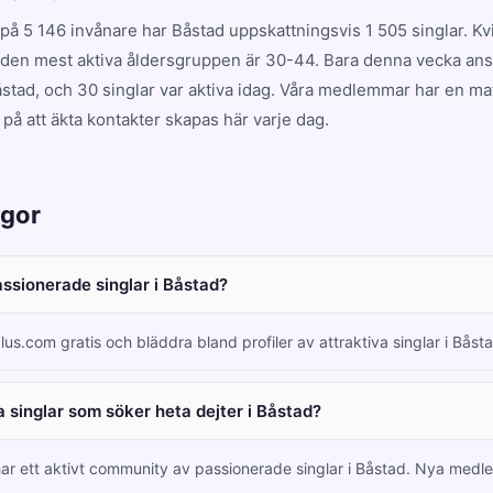
på 5 146 invånare har Båstad uppskattningsvis 1 505 singlar. K
 den mest aktiva åldersgruppen är 30-44. Bara denna vecka ansl
tad, och 30 singlar var aktiva idag. Våra medlemmar har en m
på att äkta kontakter skapas här varje dag.
ågor
assionerade singlar i Båstad?
lus.com gratis och bläddra bland profiler av attraktiva singlar i Bås
 singlar som söker heta dejter i Båstad?
har ett aktivt community av passionerade singlar i Båstad. Nya med