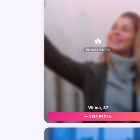
🔥
PRIVAT FOTO
Wilma, 37
👀 VISA PROFIL