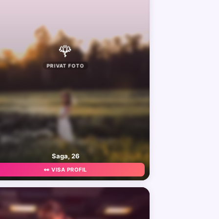
🌹
PRIVAT FOTO
Saga, 26
👀 VISA PROFIL