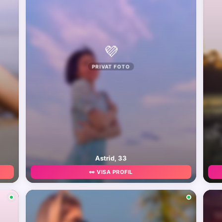
💜
PRIVAT FOTO
Astrid, 33
👀 VISA PROFIL