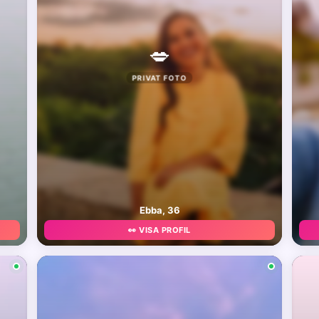
💋
PRIVAT FOTO
Ebba, 36
👀 VISA PROFIL