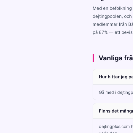
Med en befolkning 
dejtingpoolen, och
medlemmar från Bås
på 87% — ett bevis 
Vanliga fr
Hur hittar jag p
Gå med i dejtingp
Finns det många
dejtingplus.com 