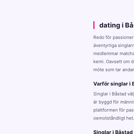
dating i B
Redo för passioner
äventyrliga singlar
medlemmar matchar d
kemi. Oavsett om du
möte som tar andan 
Varför singlar i
Singlar i Båstad vä
är byggd för männis
plattformen för pa
oemotståndligt het
Singlar i Båstad 