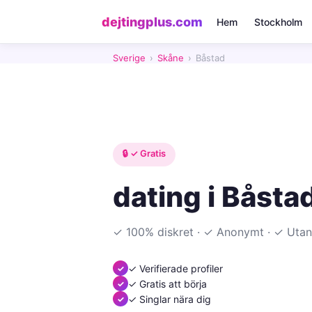
dejtingplus.com
Hem
Stockholm
Sverige
›
Skåne
›
Båstad
🔒 ✓ Gratis
dating i Båsta
✓ 100% diskret · ✓ Anonymt · ✓ Utan
✓ Verifierade profiler
✓ Gratis att börja
✓ Singlar nära dig