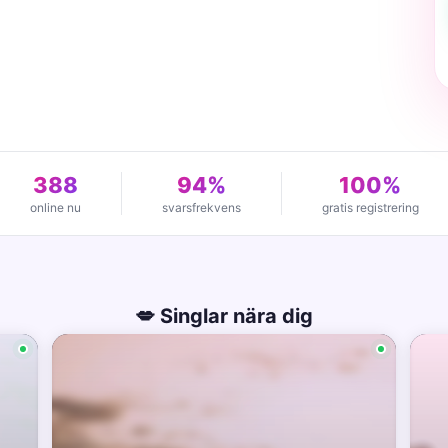
388
94%
100%
online nu
svarsfrekvens
gratis registrering
💋 Singlar nära dig