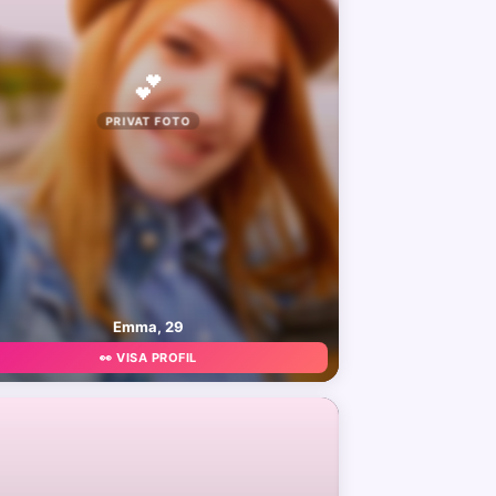
💕
PRIVAT FOTO
Emma, 29
👀 VISA PROFIL