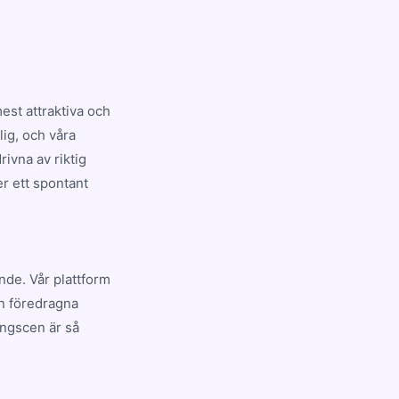
st attraktiva och
lig, och våra
ivna av riktig
er ett spontant
ande. Vår plattform
en föredragna
ingscen är så