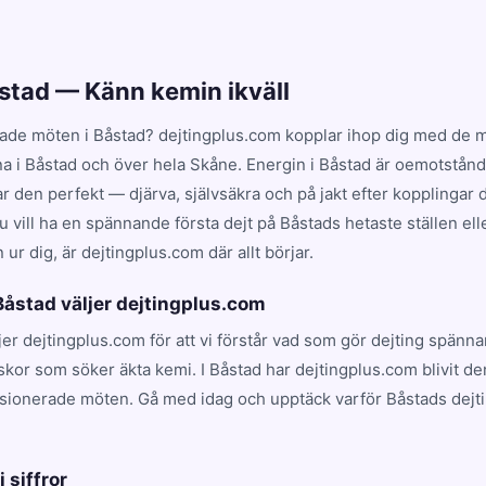
åstad — Känn kemin ikväll
ade möten i Båstad? dejtingplus.com kopplar ihop dig med de me
na i Båstad och över hela Skåne. Energin i Båstad är oemotstånd
en perfekt — djärva, självsäkra och på jakt efter kopplingar dr
 vill ha en spännande första dejt på Båstads hetaste ställen ell
ur dig, är dejtingplus.com där allt börjar.
 Båstad väljer dejtingplus.com
ljer dejtingplus.com för att vi förstår vad som gör dejting spänn
kor som söker äkta kemi. I Båstad har dejtingplus.com blivit d
ssionerade möten. Gå med idag och upptäck varför Båstads dejt
.
i siffror