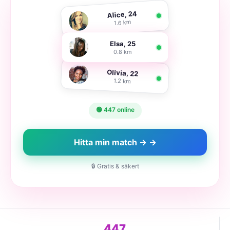
Alice, 24
1.6 km
Elsa, 25
0.8 km
Olivia, 22
1.2 km
🟢 447 online
Hitta min match → →
🔒 Gratis & säkert
447