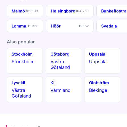
Malmö
Helsingborg
Bunkeflostr
362 133
104 250
Lomma
Höör
Svedala
12 368
12 152
Also popular
Stockholm
Göteborg
Uppsala
Stockholm
Västra
Uppsala
Götaland
Lysekil
Kil
Olofström
Västra
Värmland
Blekinge
Götaland