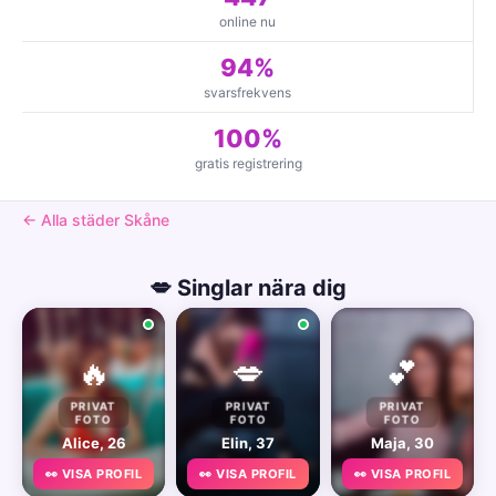
online nu
94%
svarsfrekvens
100%
gratis registrering
← Alla städer Skåne
💋 Singlar nära dig
🔥
💋
💕
PRIVAT
PRIVAT
PRIVAT
FOTO
FOTO
FOTO
Alice, 26
Elin, 37
Maja, 30
👀 VISA PROFIL
👀 VISA PROFIL
👀 VISA PROFIL