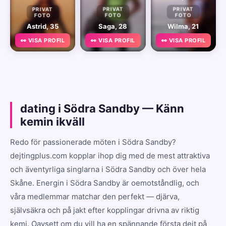
PRIVAT
PRIVAT
PRIVAT
FOTO
FOTO
FOTO
Astrid, 35
Saga, 28
Wilma, 21
👀 VISA PROFIL
👀 VISA PROFIL
👀 VISA PROFIL
dating i Södra Sandby — Känn
kemin ikväll
Redo för passionerade möten i Södra Sandby?
dejtingplus.com kopplar ihop dig med de mest attraktiva
och äventyrliga singlarna i Södra Sandby och över hela
Skåne. Energin i Södra Sandby är oemotståndlig, och
våra medlemmar matchar den perfekt — djärva,
självsäkra och på jakt efter kopplingar drivna av riktig
kemi. Oavsett om du vill ha en spännande första dejt på