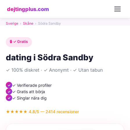
dejtingplus.com
Sverige
›
Skåne
›
Södra Sandby
🔒 ✓ Gratis
dating i Södra Sandby
✓ 100% diskret · ✓ Anonymt · ✓ Utan tabun
✓ Verifierade profiler
✓ Gratis att börja
✓ Singlar nära dig
★★★★★ 4.8/5 — 2414 recensioner