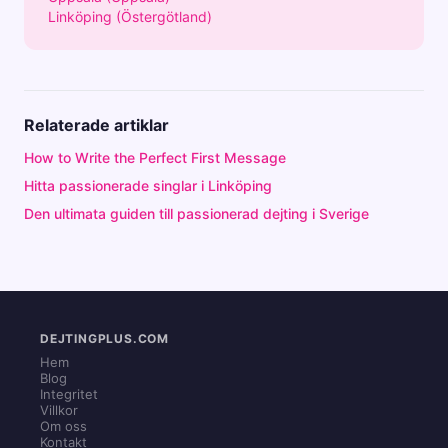
Linköping (Östergötland)
Relaterade artiklar
How to Write the Perfect First Message
Hitta passionerade singlar i Linköping
Den ultimata guiden till passionerad dejting i Sverige
DEJTINGPLUS.COM
Hem
Blog
Integritet
Villkor
Om oss
Kontakt