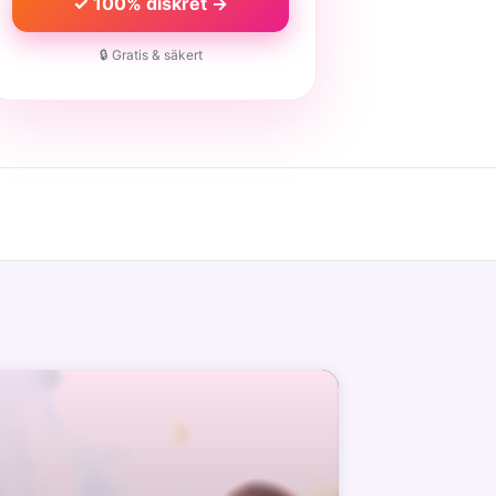
✓ 100% diskret →
🔒 Gratis & säkert