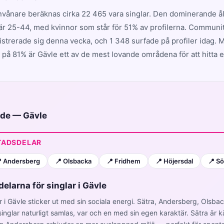
nvånare beräknas cirka 22 465 vara singlar. Den dominerande 
r 25-44, med kvinnor som står för 51% av profilerna. Communit
istrerade sig denna vecka, och 1 348 surfade på profiler idag. 
 på 81% är Gävle ett av de mest lovande områdena för att hitta e
ide — Gävle
TADSDELAR
 Andersberg
📍 Olsbacka
📍 Fridhem
📍 Höjersdal
📍 S
elarna för singlar i Gävle
r i Gävle sticker ut med sin sociala energi. Sätra, Andersberg, Olsba
inglar naturligt samlas, var och en med sin egen karaktär. Sätra är kän