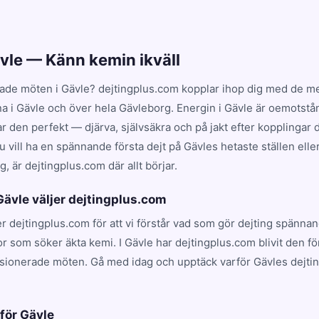
ävle — Känn kemin ikväll
ade möten i Gävle? dejtingplus.com kopplar ihop dig med de mes
na i Gävle och över hela Gävleborg. Energin i Gävle är oemotstån
en perfekt — djärva, självsäkra och på jakt efter kopplingar dr
 vill ha en spännande första dejt på Gävles hetaste ställen elle
, är dejtingplus.com där allt börjar.
 Gävle väljer dejtingplus.com
jer dejtingplus.com för att vi förstår vad som gör dejting spännan
r som söker äkta kemi. I Gävle har dejtingplus.com blivit den f
ssionerade möten. Gå med idag och upptäck varför Gävles dejti
.
 för Gävle