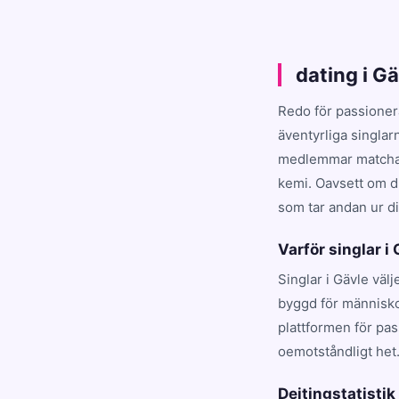
dating i G
Redo för passioner
äventyrliga singlar
medlemmar matchar d
kemi. Oavsett om du
som tar andan ur dig
Varför singlar i
Singlar i Gävle väl
byggd för människo
plattformen för pa
oemotståndligt het
Dejtingstatistik