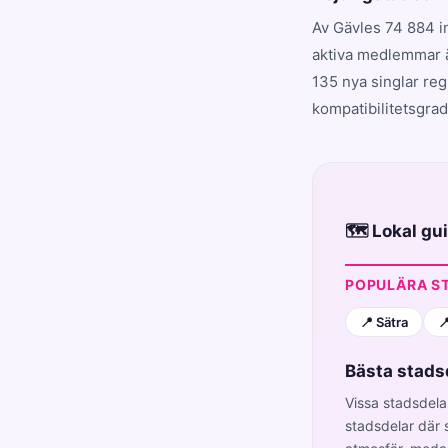
Av Gävles 74 884 i
aktiva medlemmar ä
135 nya singlar reg
kompatibilitetsgrad
🗺️ Lokal gu
POPULÄRA S
📍 Sätra

Bästa stadsd
Vissa stadsdela
stadsdelar där s