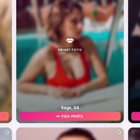
💋
PRIVAT FOTO
Saga, 34
👀 VISA PROFIL