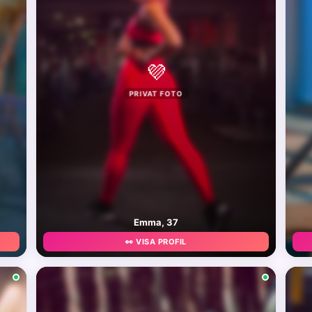
💜
PRIVAT FOTO
Emma, 37
👀 VISA PROFIL