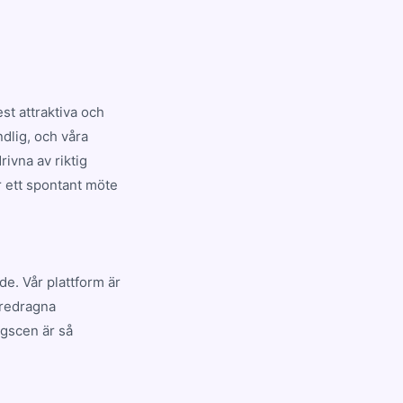
t attraktiva och
dlig, och våra
ivna av riktig
r ett spontant möte
de. Vår plattform är
öredragna
ngscen är så