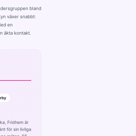
åldersgruppen bland
yn växer snabbt:
Med en
n äkta kontakt.
örby
cka, Fridhem är
t för sin livliga