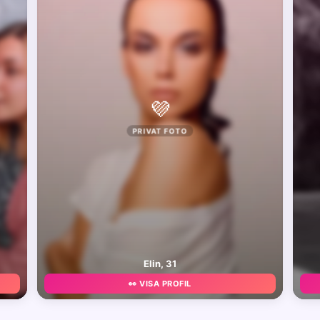
💜
PRIVAT FOTO
Elin, 31
👀 VISA PROFIL