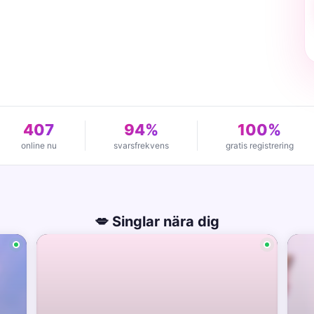
407
94%
100%
online nu
svarsfrekvens
gratis registrering
💋 Singlar nära dig