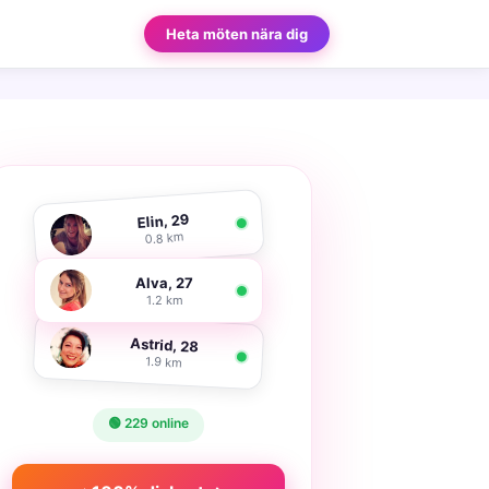
Heta möten nära dig
Elin, 29
0.8 km
Alva, 27
1.2 km
Astrid, 28
1.9 km
🟢 229 online