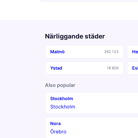
Närliggande städer
Malmö
He
362 133
Ystad
Es
18 806
Also popular
Stockholm
Stockholm
Nora
Örebro