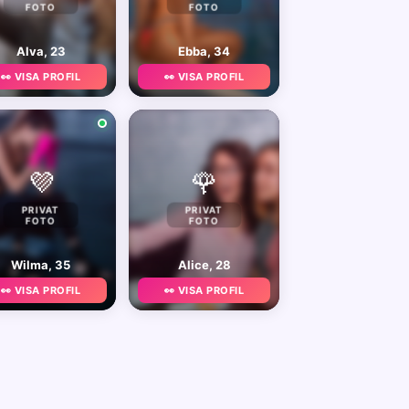
FOTO
FOTO
Alva, 23
Ebba, 34
👀 VISA PROFIL
👀 VISA PROFIL
💜
🌹
PRIVAT
PRIVAT
FOTO
FOTO
Wilma, 35
Alice, 28
👀 VISA PROFIL
👀 VISA PROFIL