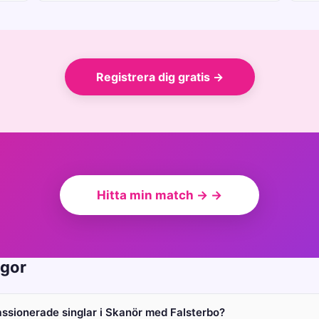
Registrera dig gratis →
Hitta min match → →
ågor
passionerade singlar i Skanör med Falsterbo?