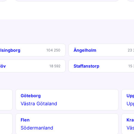
lsingborg
Ängelholm
104 250
23 
löv
Staffanstorp
18 592
15 
Göteborg
Upp
Västra Götaland
Up
Flen
Kra
Södermanland
Väs