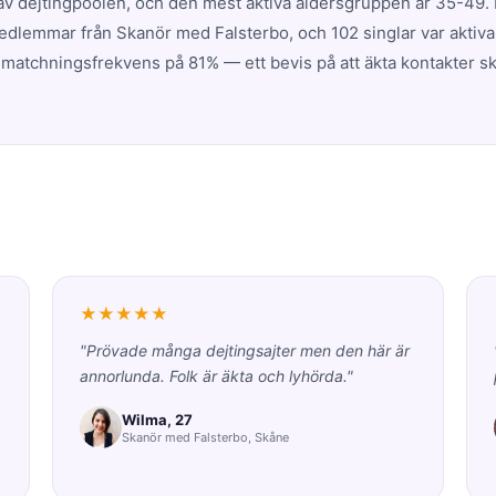
av dejtingpoolen, och den mest aktiva åldersgruppen är 35-49.
edlemmar från Skanör med Falsterbo, och 102 singlar var aktiva
atchningsfrekvens på 81% — ett bevis på att äkta kontakter sk
★★★★★
"Prövade många dejtingsajter men den här är
annorlunda. Folk är äkta och lyhörda."
Wilma, 27
Skanör med Falsterbo, Skåne