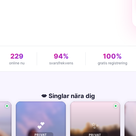
229
94%
100%
online nu
svarsfrekvens
gratis registrering
💋 Singlar nära dig
✨
💕
PRIVAT
PRIVAT