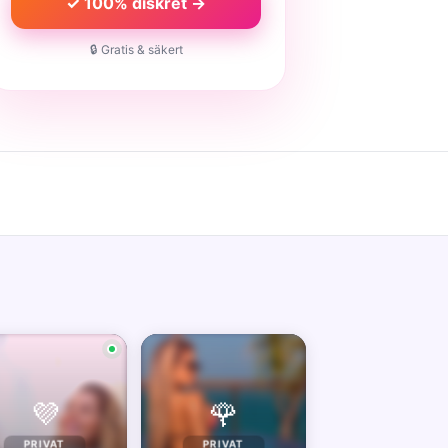
✓ 100% diskret →
🔒 Gratis & säkert
💜
🌹
PRIVAT
PRIVAT