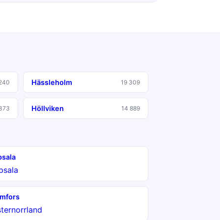
Hässleholm
240
19 309
Höllviken
373
14 889
sala
psala
mfors
ternorrland