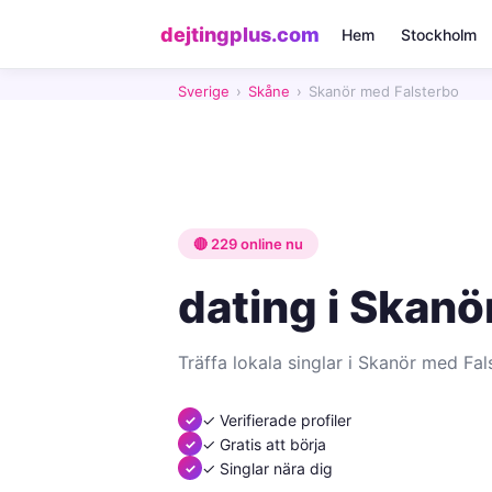
dejtingplus.com
Hem
Stockholm
Sverige
›
Skåne
›
Skanör med Falsterbo
🔴 229 online nu
dating i Skanö
Träffa lokala singlar i Skanör med Fal
✓ Verifierade profiler
✓ Gratis att börja
✓ Singlar nära dig