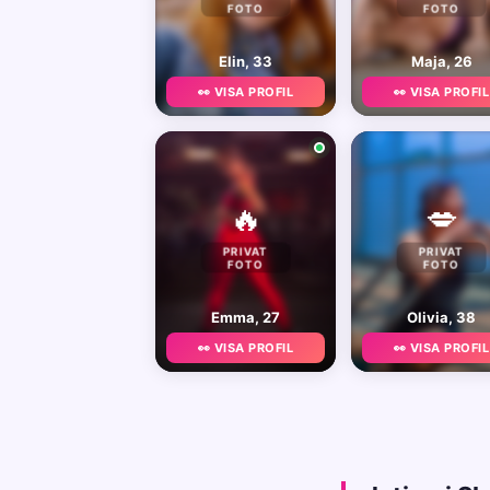
FOTO
FOTO
Elin, 33
Maja, 26
👀 VISA PROFIL
👀 VISA PROFIL
🔥
💋
PRIVAT
PRIVAT
FOTO
FOTO
Emma, 27
Olivia, 38
👀 VISA PROFIL
👀 VISA PROFIL