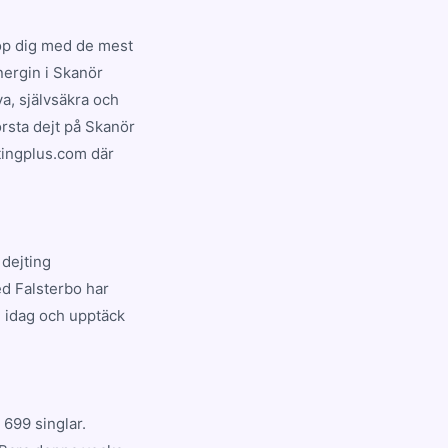
op dig med de mest
nergin i Skanör
a, självsäkra och
örsta dejt på Skanör
jtingplus.com där
 dejting
d Falsterbo har
d idag och upptäck
699 singlar.