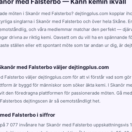
kanör med Falsterbo — Känn kemin ikväll
ade möten i Skanör med Falsterbo? dejtingplus.com kopplar ih
tyrliga singlarna i Skanör med Falsterbo och över hela Skåne. E
emotståndlig, och våra medlemmar matchar den perfekt — djärv
ingar drivna av riktig kemi. Oavsett om du vill ha en spännande f
ste ställen eller ett spontant möte som tar andan ur dig, är de
 Skanör med Falsterbo väljer dejtingplus.com
d Falsterbo väljer dejtingplus.com för att vi förstår vad som gör
ttform är byggd för människor som söker äkta kemi. I Skanör me
ivit den föredragna plattformen för passionerade möten. Gå me
Falsterbos dejtingscen är så oemotståndligt het.
 med Falsterbo i siffror
på 7 077 invånare har Skanör med Falsterbo uppskattningsvis 1 