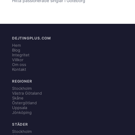
Hitta passionerade singlar i Göteborg
DEJTINGPLUS.COM
Hem
Blog
Integritet
Villkor
Om oss
Kontakt
REGIONER
Stockholm
Västra Götaland
Skåne
Östergötland
Uppsala
Jönköping
STÄDER
Stockholm