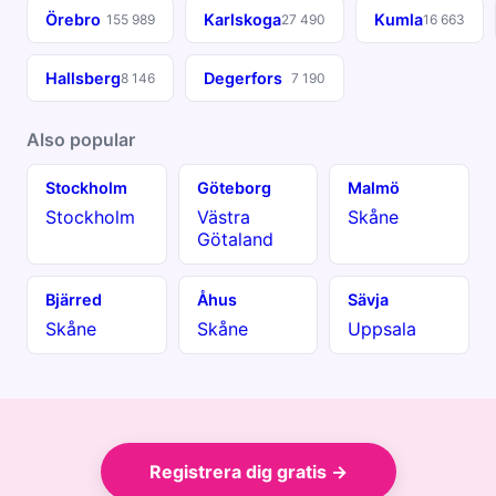
Örebro
Karlskoga
Kumla
155 989
27 490
16 663
Hallsberg
Degerfors
8 146
7 190
Also popular
Stockholm
Göteborg
Malmö
Stockholm
Västra
Skåne
Götaland
Bjärred
Åhus
Sävja
Skåne
Skåne
Uppsala
Registrera dig gratis →