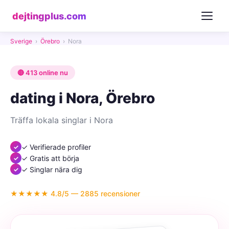
dejtingplus.com
Sverige
›
Örebro
›
Nora
🔴 413 online nu
dating i Nora, Örebro
Träffa lokala singlar i Nora
✓ Verifierade profiler
✓ Gratis att börja
✓ Singlar nära dig
★★★★★ 4.8/5 — 2885 recensioner