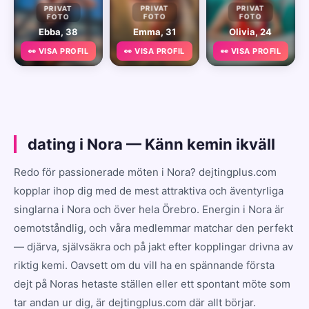
PRIVAT
PRIVAT
PRIVAT
FOTO
FOTO
FOTO
Ebba, 38
Emma, 31
Olivia, 24
👀 VISA PROFIL
👀 VISA PROFIL
👀 VISA PROFIL
dating i Nora — Känn kemin ikväll
Redo för passionerade möten i Nora? dejtingplus.com
kopplar ihop dig med de mest attraktiva och äventyrliga
singlarna i Nora och över hela Örebro. Energin i Nora är
oemotståndlig, och våra medlemmar matchar den perfekt
— djärva, självsäkra och på jakt efter kopplingar drivna av
riktig kemi. Oavsett om du vill ha en spännande första
dejt på Noras hetaste ställen eller ett spontant möte som
tar andan ur dig, är dejtingplus.com där allt börjar.