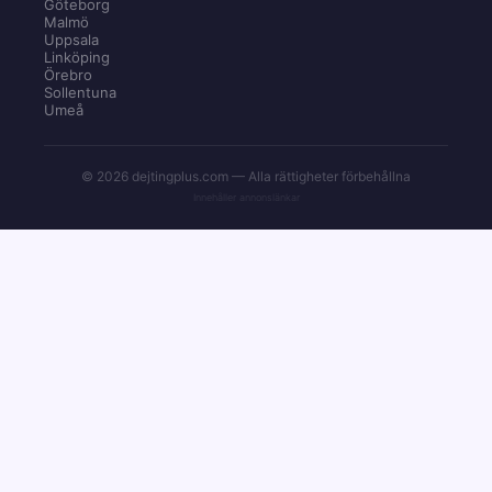
Göteborg
Malmö
Uppsala
Linköping
Örebro
Sollentuna
Umeå
© 2026 dejtingplus.com — Alla rättigheter förbehållna
Innehåller annonslänkar