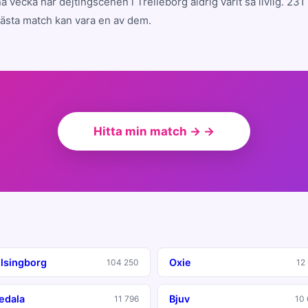
a vecka har dejtingscenen i Trelleborg aldrig varit så livlig. 2
nästa match kan vara en av dem.
Hitta min match → →
lsingborg
Oxie
104 250
12
edala
Bjuv
11 796
10 