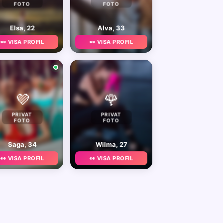
FOTO
FOTO
Elsa, 22
Alva, 33
👀 VISA PROFIL
👀 VISA PROFIL
💜
🌹
PRIVAT
PRIVAT
FOTO
FOTO
Saga, 34
Wilma, 27
👀 VISA PROFIL
👀 VISA PROFIL