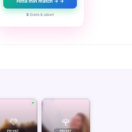
Hitta min match → →
🔒 Gratis & säkert
💜
🌹
PRIVAT
PRIVAT