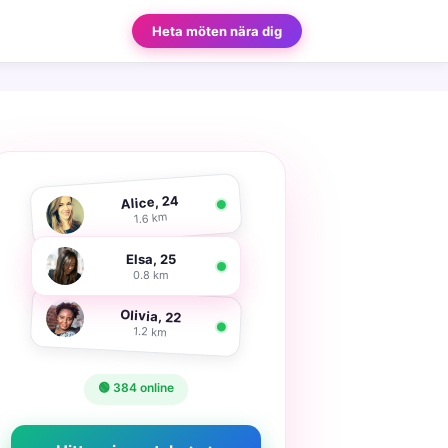
Heta möten nära dig
Alice, 24
1.6 km
Elsa, 25
0.8 km
Olivia, 22
1.2 km
🟢 384 online