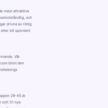
e mest attraktiva
 oemotståndlig, och
ar drivna av riktig
eller ett spontant
ännande. Vår
.com blivit den
relleborgs
ruppen 28-45 är
n och 31 nya