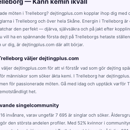
relleborg — Känn kemin ikväll
ade möten i Trelleborg? dejtingplus.com kopplar ihop dig med d
glarna i Trelleborg och över hela Skåne. Energin i Trelleborg är
har den perfekt — djärva, självsäkra och på jakt efter koppling
 vill ha en spännande första dejt på Trelleborgs hetaste ställen 
ur dig, är dejtingplus.com där allt börjar.
 Trelleborg väljer dejtingplus.com
g väljer dejtingplus.com för att vi förstår vad som gör dejting sp
för människor som söker äkta kemi. I Trelleborg har dejtingplus
rmen för passionerade möten. Gå med idag och upptäck varför T
emotståndligt het.
levande singelcommunity
316 invånare, varav ungefär 7 695 är singlar och söker. Åldersg
utgör den största andelen profiler. Med 52% kvinnor i community