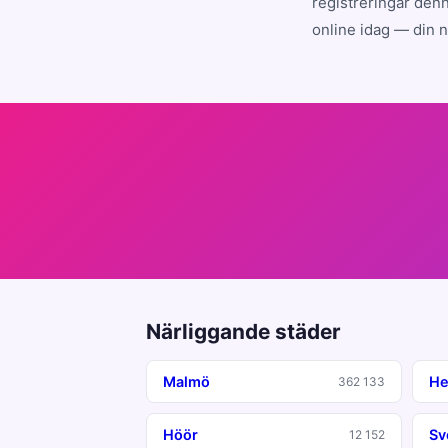
registreringar denn
online idag — din 
Närliggande städer
Malmö
He
362 133
Höör
Sv
12 152