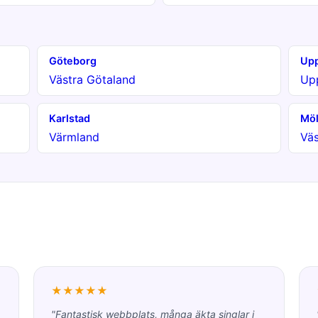
Göteborg
Upp
Västra Götaland
Up
Karlstad
Möl
Värmland
Väs
★★★★★
"Fantastisk webbplats, många äkta singlar i