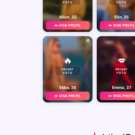
FOTO
FOTO
Alice, 32
Elin, 25
👀 VISA PROFIL
👀 VISA PROFIL
🔥
💋
PRIVAT
PRIVAT
FOTO
FOTO
Ebba, 26
Emma, 37
👀 VISA PROFIL
👀 VISA PROFIL