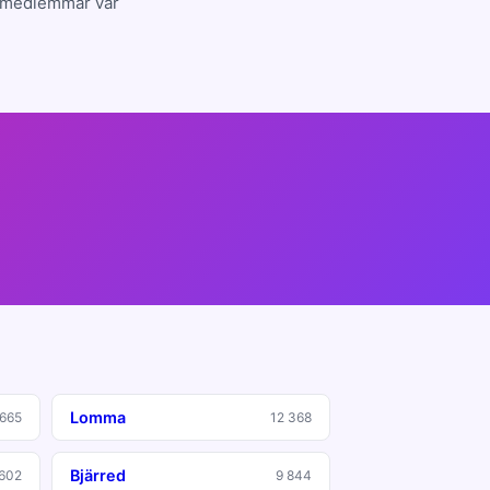
31 medlemmar var
Lomma
 665
12 368
Bjärred
602
9 844