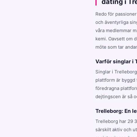
dating i T
Redo för passioner
och äventyrliga sin
våra medlemmar matc
kemi. Oavsett om du
möte som tar andan 
Varför singlar i
Singlar i Trellebor
plattform är byggd 
föredragna plattfo
dejtingscen är så o
Trelleborg: En 
Trelleborg har 29 
särskilt aktiv och 