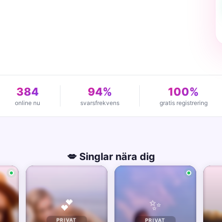
384
94%
100%
online nu
svarsfrekvens
gratis registrering
💋 Singlar nära dig
✨
💕
PRIVAT
PRIVAT