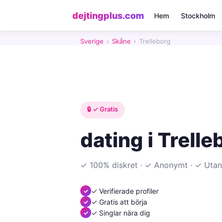
dejtingplus.com
Hem
Stockholm
Sverige
›
Skåne
›
Trelleborg
🔒 ✓ Gratis
dating i Trell
✓ 100% diskret · ✓ Anonymt · ✓ Utan
✓ Verifierade profiler
✓ Gratis att börja
✓ Singlar nära dig