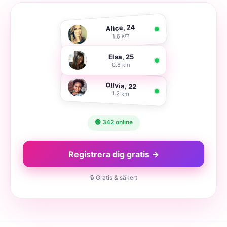
Alice, 24
1.6 km
Elsa, 25
0.8 km
Olivia, 22
1.2 km
🟢 342 online
Registrera dig gratis →
🔒 Gratis & säkert