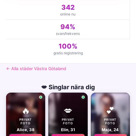
342
online nu
94%
svarsfrekvens
100%
gratis registrering
← Alla städer Västra Götaland
💋 Singlar nära dig
🔥
💋
💕
PRIVAT
PRIVAT
PRIVAT
FOTO
FOTO
FOTO
Alice, 38
Elin, 31
Maja, 24