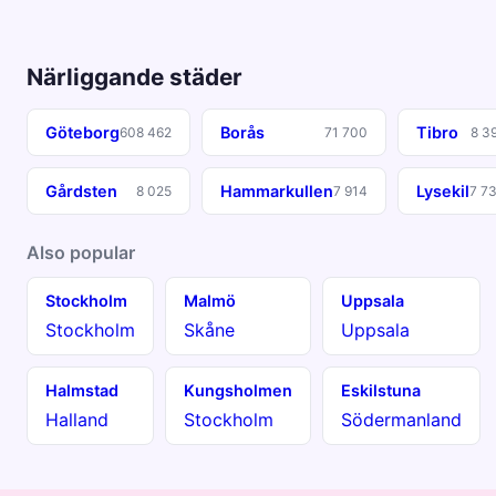
Närliggande städer
Göteborg
Borås
Tibro
608 462
71 700
8 3
Gårdsten
Hammarkullen
Lysekil
8 025
7 914
7 7
Also popular
Stockholm
Malmö
Uppsala
Stockholm
Skåne
Uppsala
Halmstad
Kungsholmen
Eskilstuna
Halland
Stockholm
Södermanland