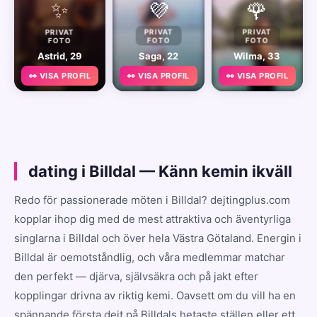
✨
💜
🌹
PRIVAT
PRIVAT
PRIVAT
FOTO
FOTO
FOTO
Astrid, 29
Saga, 22
Wilma, 33
👀 VISA PROFIL
👀 VISA PROFIL
👀 VISA PROFIL
dating i Billdal — Känn kemin ikväll
Redo för passionerade möten i Billdal? dejtingplus.com
kopplar ihop dig med de mest attraktiva och äventyrliga
singlarna i Billdal och över hela Västra Götaland. Energin i
Billdal är oemotståndlig, och våra medlemmar matchar
den perfekt — djärva, självsäkra och på jakt efter
kopplingar drivna av riktig kemi. Oavsett om du vill ha en
spännande första dejt på Billdals hetaste ställen eller ett