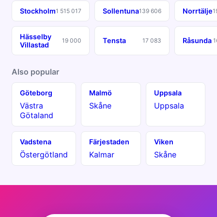
Stockholm
Sollentuna
Norrtälje
1 515 017
139 606
1
Hässelby
Tensta
Råsunda
19 000
17 083
1
Villastad
Also popular
Göteborg
Malmö
Uppsala
Västra
Skåne
Uppsala
Götaland
Vadstena
Färjestaden
Viken
Östergötland
Kalmar
Skåne