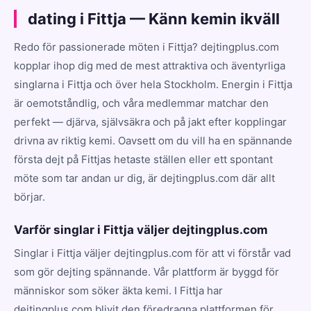
dating i Fittja — Känn kemin ikväll
Redo för passionerade möten i Fittja? dejtingplus.com
kopplar ihop dig med de mest attraktiva och äventyrliga
singlarna i Fittja och över hela Stockholm. Energin i Fittja
är oemotståndlig, och våra medlemmar matchar den
perfekt — djärva, självsäkra och på jakt efter kopplingar
drivna av riktig kemi. Oavsett om du vill ha en spännande
första dejt på Fittjas hetaste ställen eller ett spontant
möte som tar andan ur dig, är dejtingplus.com där allt
börjar.
Varför singlar i Fittja väljer dejtingplus.com
Singlar i Fittja väljer dejtingplus.com för att vi förstår vad
som gör dejting spännande. Vår plattform är byggd för
människor som söker äkta kemi. I Fittja har
dejtingplus.com blivit den föredragna plattformen för