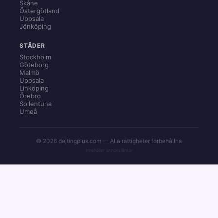
Skåne
Östergötland
Uppsala
Jönköping
STÄDER
Stockholm
Göteborg
Malmö
Uppsala
Linköping
Örebro
Sollentuna
Umeå
© 2026 dejtingplus.com — Alla rättigheter förbehållna
Innehåller annonslänkar