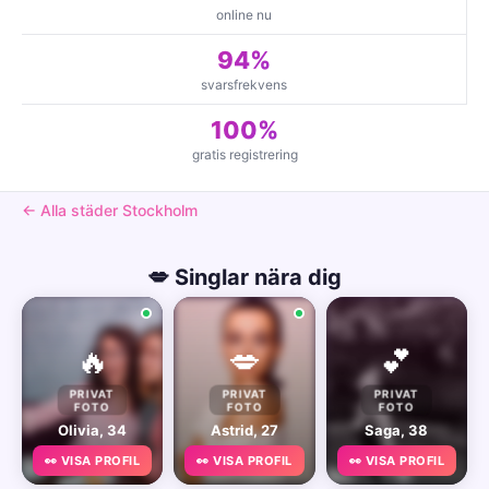
online nu
94%
svarsfrekvens
100%
gratis registrering
← Alla städer Stockholm
💋 Singlar nära dig
🔥
💋
💕
PRIVAT
PRIVAT
PRIVAT
FOTO
FOTO
FOTO
Olivia, 34
Astrid, 27
Saga, 38
👀 VISA PROFIL
👀 VISA PROFIL
👀 VISA PROFIL