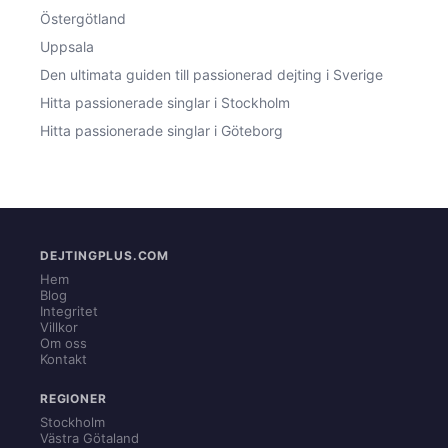
Östergötland
Uppsala
Den ultimata guiden till passionerad dejting i Sverige
Hitta passionerade singlar i Stockholm
Hitta passionerade singlar i Göteborg
DEJTINGPLUS.COM
Hem
Blog
Integritet
Villkor
Om oss
Kontakt
REGIONER
Stockholm
Västra Götaland