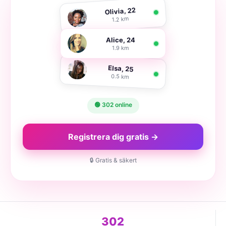
Olivia, 22
1.2 km
Alice, 24
1.9 km
Elsa, 25
0.5 km
🟢 302 online
Registrera dig gratis →
🔒 Gratis & säkert
302