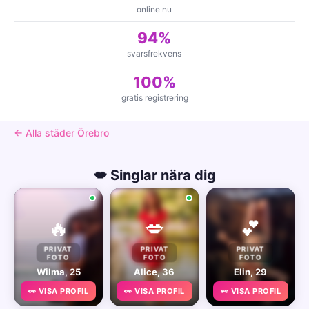
online nu
94%
svarsfrekvens
100%
gratis registrering
← Alla städer Örebro
💋 Singlar nära dig
🔥
💋
💕
PRIVAT
PRIVAT
PRIVAT
FOTO
FOTO
FOTO
Wilma, 25
Alice, 36
Elin, 29
👀 VISA PROFIL
👀 VISA PROFIL
👀 VISA PROFIL