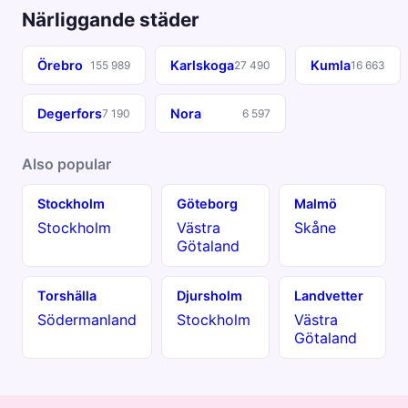
Närliggande städer
Örebro
Karlskoga
Kumla
155 989
27 490
16 663
Degerfors
Nora
7 190
6 597
Also popular
Stockholm
Göteborg
Malmö
Stockholm
Västra
Skåne
Götaland
Torshälla
Djursholm
Landvetter
Södermanland
Stockholm
Västra
Götaland