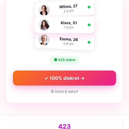
Wilma, 27
2.3 km
Klara, 31
1.6 km
Emma, 26
0.8 km
🟢 423 online
✓ 100% diskret →
🔒 Gratis & säkert
423