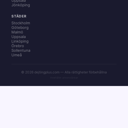
Uppsala
Jönköping
STÄDER
Stockholm
Göteborg
Malmö
Uppsala
Linköping
Örebro
Sollentuna
Umeå
© 2026 dejtingplus.com — Alla rättigheter förbehållna
Innehåller annonslänkar