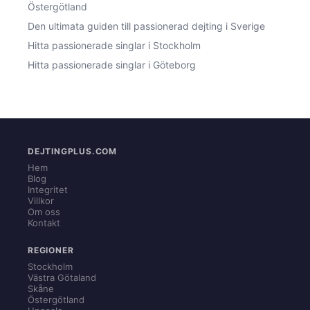
Östergötland
Den ultimata guiden till passionerad dejting i Sverige
Hitta passionerade singlar i Stockholm
Hitta passionerade singlar i Göteborg
DEJTINGPLUS.COM
Hem
Blog
Integritet
Villkor
Om oss
Kontakt
REGIONER
Stockholm
Västra Götaland
Skåne
Östergötland