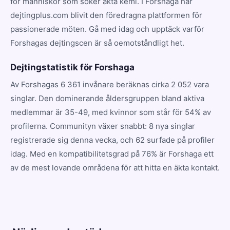
för människor som söker äkta kemi. I Forshaga har
dejtingplus.com blivit den föredragna plattformen för
passionerade möten. Gå med idag och upptäck varför
Forshagas dejtingscen är så oemotståndligt het.
Dejtingstatistik för Forshaga
Av Forshagas 6 361 invånare beräknas cirka 2 052 vara
singlar. Den dominerande åldersgruppen bland aktiva
medlemmar är 35-49, med kvinnor som står för 54% av
profilerna. Communityn växer snabbt: 8 nya singlar
registrerade sig denna vecka, och 62 surfade på profiler
idag. Med en kompatibilitetsgrad på 76% är Forshaga ett
av de mest lovande områdena för att hitta en äkta kontakt.