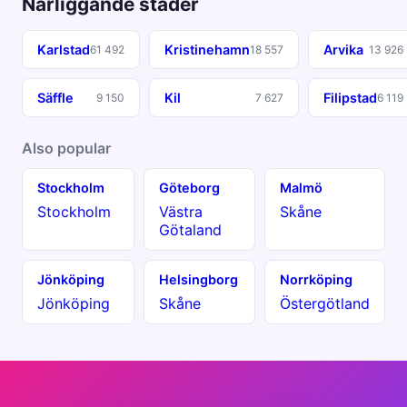
Närliggande städer
Karlstad
Kristinehamn
Arvika
61 492
18 557
13 926
Säffle
Kil
Filipstad
9 150
7 627
6 119
Also popular
Stockholm
Göteborg
Malmö
Stockholm
Västra
Skåne
Götaland
Jönköping
Helsingborg
Norrköping
Jönköping
Skåne
Östergötland