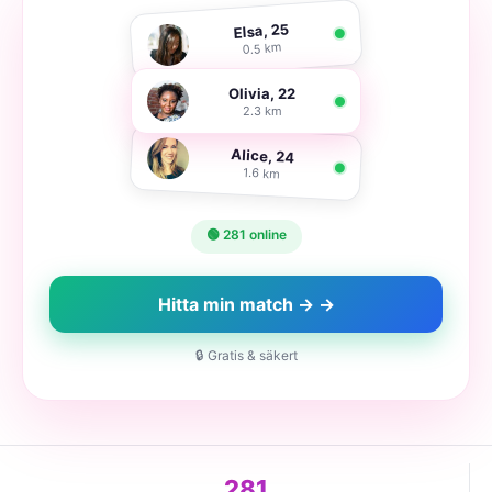
Elsa, 25
0.5 km
Olivia, 22
2.3 km
Alice, 24
1.6 km
🟢 281 online
Hitta min match → →
🔒 Gratis & säkert
281