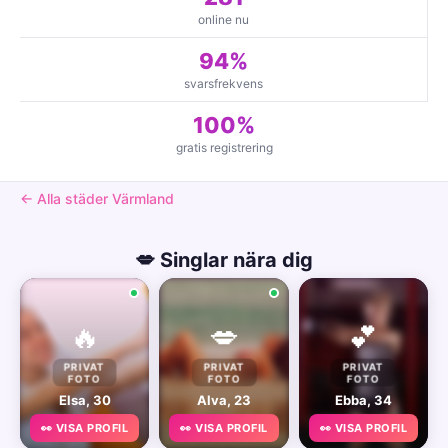
online nu
94%
svarsfrekvens
100%
gratis registrering
← Alla städer Värmland
💋 Singlar nära dig
🔥
💋
💕
PRIVAT
PRIVAT
PRIVAT
FOTO
FOTO
FOTO
Elsa, 30
Alva, 23
Ebba, 34
👀 VISA PROFIL
👀 VISA PROFIL
👀 VISA PROFIL