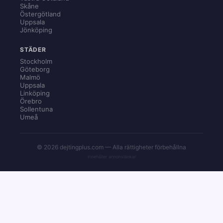
Skåne
Östergötland
Uppsala
Jönköping
STÄDER
Stockholm
Göteborg
Malmö
Uppsala
Linköping
Örebro
Sollentuna
Umeå
© 2026 dejtingplus.com — Alla rättigheter förbehållna
Innehåller annonslänkar