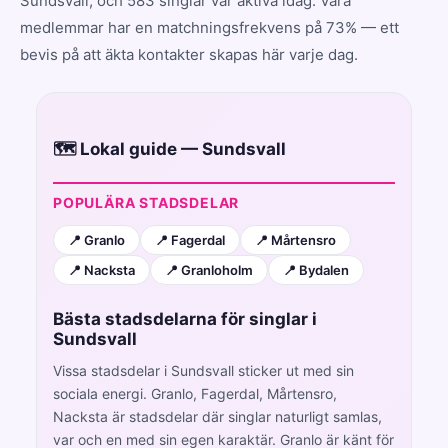
Sundsvall, och 583 singlar var aktiva idag. Våra
medlemmar har en matchningsfrekvens på 73% — ett
bevis på att äkta kontakter skapas här varje dag.
🗺️ Lokal guide — Sundsvall
POPULÄRA STADSDELAR
📍 Granlo
📍 Fagerdal
📍 Mårtensro
📍 Nacksta
📍 Granloholm
📍 Bydalen
Bästa stadsdelarna för singlar i
Sundsvall
Vissa stadsdelar i Sundsvall sticker ut med sin
sociala energi. Granlo, Fagerdal, Mårtensro,
Nacksta är stadsdelar där singlar naturligt samlas,
var och en med sin egen karaktär. Granlo är känt för