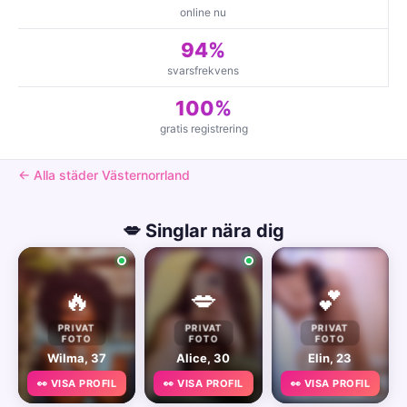
online nu
94%
svarsfrekvens
100%
gratis registrering
← Alla städer Västernorrland
💋 Singlar nära dig
🔥
💋
💕
PRIVAT
PRIVAT
PRIVAT
FOTO
FOTO
FOTO
Wilma, 37
Alice, 30
Elin, 23
👀 VISA PROFIL
👀 VISA PROFIL
👀 VISA PROFIL