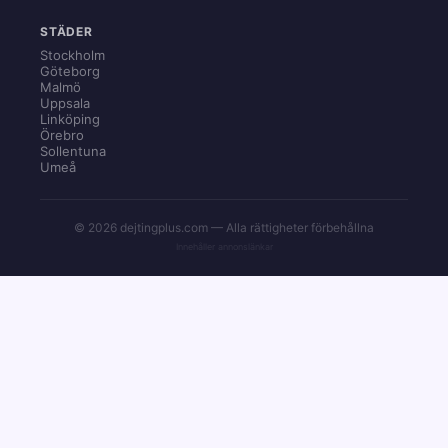
STÄDER
Stockholm
Göteborg
Malmö
Uppsala
Linköping
Örebro
Sollentuna
Umeå
© 2026 dejtingplus.com — Alla rättigheter förbehållna
Innehåller annonslänkar