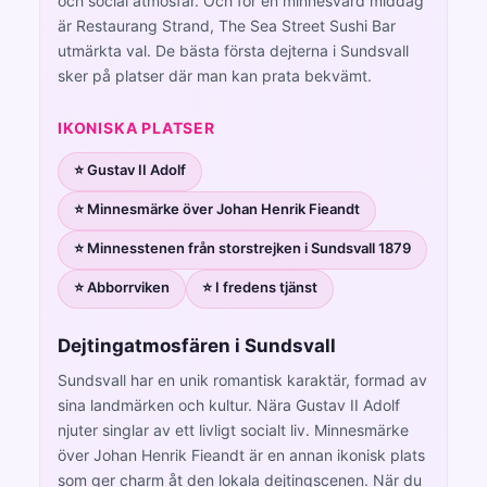
och social atmosfär. Och för en minnesvärd middag
är Restaurang Strand, The Sea Street Sushi Bar
utmärkta val. De bästa första dejterna i Sundsvall
sker på platser där man kan prata bekvämt.
IKONISKA PLATSER
⭐ Gustav II Adolf
⭐ Minnesmärke över Johan Henrik Fieandt
⭐ Minnesstenen från storstrejken i Sundsvall 1879
⭐ Abborrviken
⭐ I fredens tjänst
Dejtingatmosfären i Sundsvall
Sundsvall har en unik romantisk karaktär, formad av
sina landmärken och kultur. Nära Gustav II Adolf
njuter singlar av ett livligt socialt liv. Minnesmärke
över Johan Henrik Fieandt är en annan ikonisk plats
som ger charm åt den lokala dejtingscenen. När du