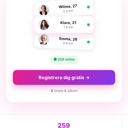
Wilma, 27
2.3 km
Klara, 31
1.6 km
Emma, 26
0.8 km
🟢 259 online
Registrera dig gratis →
🔒 Gratis & säkert
259