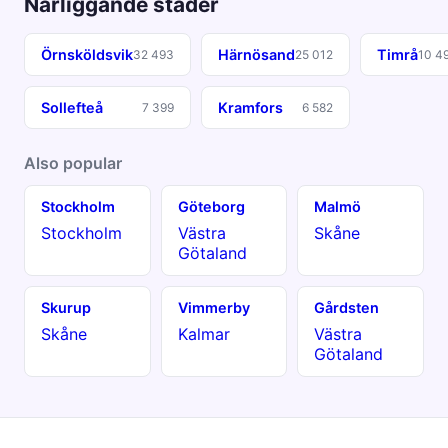
Närliggande städer
Örnsköldsvik
Härnösand
Timrå
32 493
25 012
10 4
Sollefteå
Kramfors
7 399
6 582
Also popular
Stockholm
Göteborg
Malmö
Stockholm
Västra
Skåne
Götaland
Skurup
Vimmerby
Gårdsten
Skåne
Kalmar
Västra
Götaland