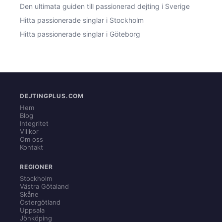
Den ultimata guiden till passionerad dejting i Sverige
Hitta passionerade singlar i Stockholm
Hitta passionerade singlar i Göteborg
DEJTINGPLUS.COM
Hem
Blog
Integritet
Villkor
Om oss
Kontakt
REGIONER
Stockholm
Västra Götaland
Skåne
Östergötland
Uppsala
Jönköping