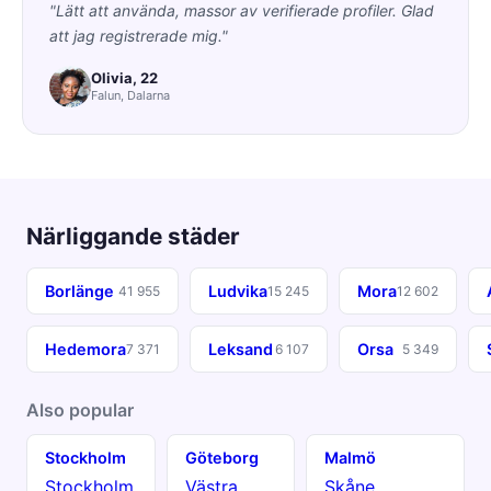
"Lätt att använda, massor av verifierade profiler. Glad
att jag registrerade mig."
Olivia, 22
Falun, Dalarna
Närliggande städer
Borlänge
Ludvika
Mora
41 955
15 245
12 602
Hedemora
Leksand
Orsa
7 371
6 107
5 349
Also popular
Stockholm
Göteborg
Malmö
Stockholm
Västra
Skåne