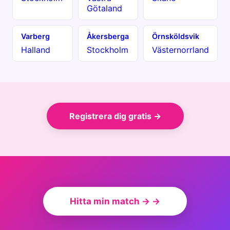
Götaland
Varberg
Åkersberga
Örnsköldsvik
Halland
Stockholm
Västernorrland
Registrera dig gratis →
Hitta min match → →