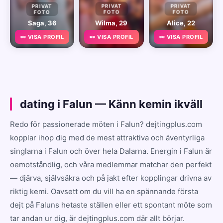
PRIVAT
PRIVAT
PRIVAT
FOTO
FOTO
FOTO
Saga, 36
Wilma, 29
Alice, 22
👀 VISA PROFIL
👀 VISA PROFIL
👀 VISA PROFIL
dating i Falun — Känn kemin ikväll
Redo för passionerade möten i Falun? dejtingplus.com
kopplar ihop dig med de mest attraktiva och äventyrliga
singlarna i Falun och över hela Dalarna. Energin i Falun är
oemotståndlig, och våra medlemmar matchar den perfekt
— djärva, självsäkra och på jakt efter kopplingar drivna av
riktig kemi. Oavsett om du vill ha en spännande första
dejt på Faluns hetaste ställen eller ett spontant möte som
tar andan ur dig, är dejtingplus.com där allt börjar.