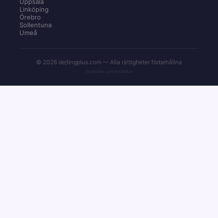
Uppsala
Linköping
Örebro
Sollentuna
Umeå
© 2026 dejtingplus.com — Alla rättigheter förbehållna
Innehåller annonslänkar