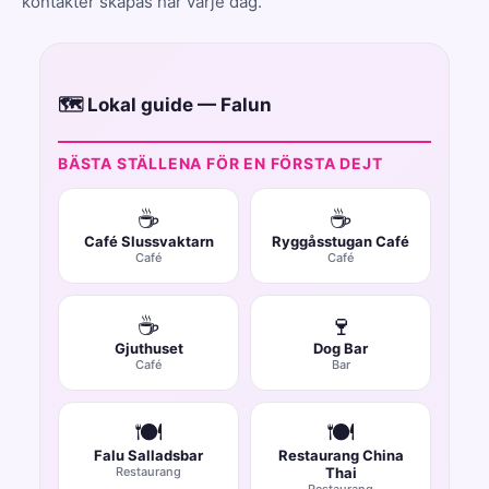
kontakter skapas här varje dag.
🗺️ Lokal guide — Falun
BÄSTA STÄLLENA FÖR EN FÖRSTA DEJT
☕
☕
Café Slussvaktarn
Ryggåsstugan Café
Café
Café
☕
🍷
Gjuthuset
Dog Bar
Café
Bar
🍽️
🍽️
Falu Salladsbar
Restaurang China
Restaurang
Thai
Restaurang