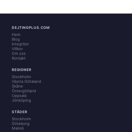
DEJTINGPLUS.COM
Hem
Blog
Integritet
Villkor
Om oss
Kontakt
REGIONER
Stockholm
Västra Götaland
Skåne
Östergötland
Uppsala
Jönköping
STÄDER
Stockholm
Göteborg
Malmö