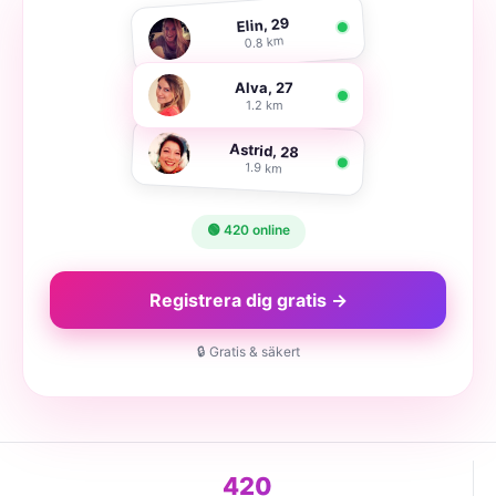
Elin, 29
0.8 km
Alva, 27
1.2 km
Astrid, 28
1.9 km
🟢 420 online
Registrera dig gratis →
🔒 Gratis & säkert
420