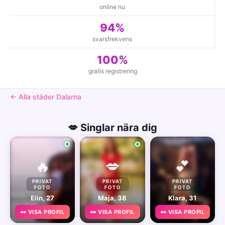
online nu
94%
svarsfrekvens
100%
gratis registrering
← Alla städer Dalarna
💋 Singlar nära dig
🔥
💋
💕
PRIVAT
PRIVAT
PRIVAT
FOTO
FOTO
FOTO
Elin, 27
Maja, 38
Klara, 31
👀 VISA PROFIL
👀 VISA PROFIL
👀 VISA PROFIL