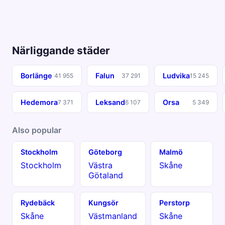
Närliggande städer
Borlänge
Falun
Ludvika
41 955
37 291
15 245
Hedemora
Leksand
Orsa
7 371
6 107
5 349
Also popular
Stockholm
Göteborg
Malmö
Stockholm
Västra
Skåne
Götaland
Rydebäck
Kungsör
Perstorp
Skåne
Västmanland
Skåne