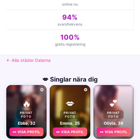
online nu
94%
svarsfrekvens
100%
gratis registrering
← Alla städer Dalarna
💋 Singlar nära dig
🔥
💋
💕
PRIVAT
PRIVAT
PRIVAT
FOTO
FOTO
FOTO
Ebba, 32
Emma, 25
Olivia, 36
👀 VISA PROFIL
👀 VISA PROFIL
👀 VISA PROFIL