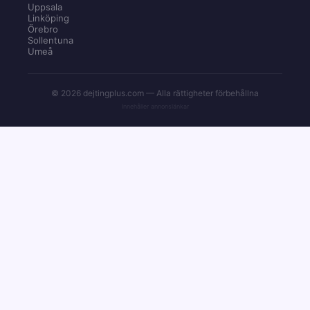
Uppsala
Linköping
Örebro
Sollentuna
Umeå
© 2026 dejtingplus.com — Alla rättigheter förbehållna
Innehåller annonslänkar