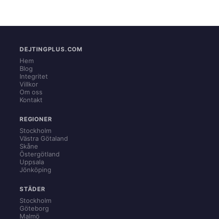
DEJTINGPLUS.COM
Hem
Blog
Integritet
Villkor
Om oss
Kontakt
REGIONER
Stockholm
Västra Götaland
Skåne
Östergötland
Uppsala
Jönköping
STÄDER
Stockholm
Göteborg
Malmö