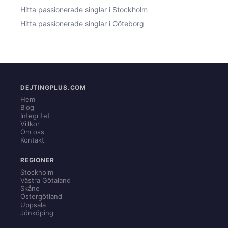
Hitta passionerade singlar i Stockholm
Hitta passionerade singlar i Göteborg
DEJTINGPLUS.COM
Hem
Blog
Integritet
Villkor
Om oss
Kontakt
REGIONER
Stockholm
Västra Götaland
Skåne
Östergötland
Uppsala
Jönköping