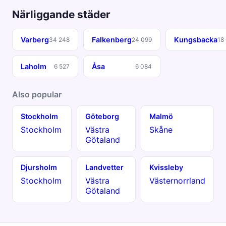
Närliggande städer
Varberg
Falkenberg
Kungsbacka
34 248
24 099
18
Laholm
Åsa
6 527
6 084
Also popular
Stockholm
Göteborg
Malmö
Stockholm
Västra
Skåne
Götaland
Djursholm
Landvetter
Kvissleby
Stockholm
Västra
Västernorrland
Götaland