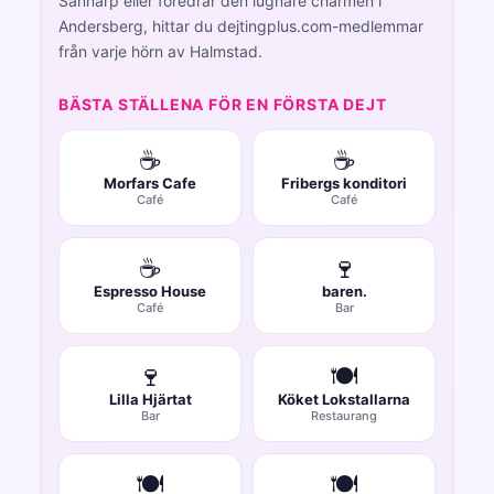
Sannarp eller föredrar den lugnare charmen i
Andersberg, hittar du dejtingplus.com-medlemmar
från varje hörn av Halmstad.
BÄSTA STÄLLENA FÖR EN FÖRSTA DEJT
☕
☕
Morfars Cafe
Fribergs konditori
Café
Café
☕
🍷
Espresso House
baren.
Café
Bar
🍷
🍽️
Lilla Hjärtat
Köket Lokstallarna
Bar
Restaurang
🍽️
🍽️