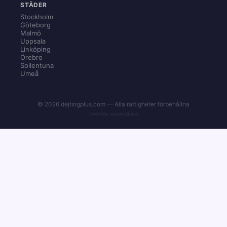
STÄDER
Stockholm
Göteborg
Malmö
Uppsala
Linköping
Örebro
Sollentuna
Umeå
© 2026 dejtingplus.com — Alla rättigheter förbehållna
Innehåller annonslänkar