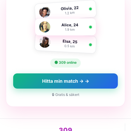
Olivia, 22
1.2 km
Alice, 24
1.9 km
Elsa, 25
0.5 km
🟢 309 online
Hitta min match → →
🔒 Gratis & säkert
309