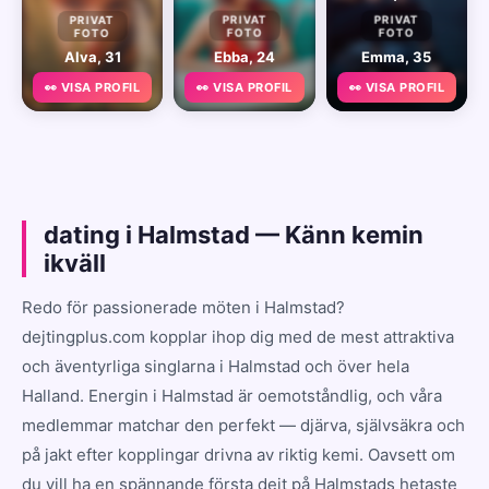
PRIVAT
PRIVAT
PRIVAT
FOTO
FOTO
FOTO
Alva, 31
Ebba, 24
Emma, 35
👀 VISA PROFIL
👀 VISA PROFIL
👀 VISA PROFIL
dating i Halmstad — Känn kemin
ikväll
Redo för passionerade möten i Halmstad?
dejtingplus.com kopplar ihop dig med de mest attraktiva
och äventyrliga singlarna i Halmstad och över hela
Halland. Energin i Halmstad är oemotståndlig, och våra
medlemmar matchar den perfekt — djärva, självsäkra och
på jakt efter kopplingar drivna av riktig kemi. Oavsett om
du vill ha en spännande första dejt på Halmstads hetaste