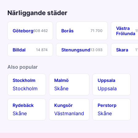
Närliggande städer
Västra
Göteborg
Borås
608 462
71 700
1
Frölunda
Billdal
Stenungsund
Skara
14 874
13 093
1
Also popular
Stockholm
Malmö
Uppsala
Stockholm
Skåne
Uppsala
Rydebäck
Kungsör
Perstorp
Skåne
Västmanland
Skåne