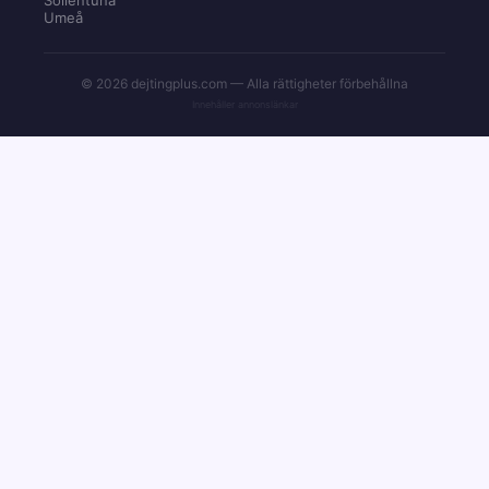
Umeå
© 2026 dejtingplus.com — Alla rättigheter förbehållna
Innehåller annonslänkar