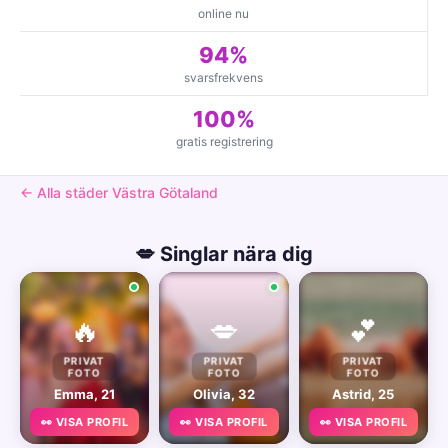
online nu
94%
svarsfrekvens
100%
gratis registrering
← Alla städer Västra Götaland
💋 Singlar nära dig
🔥
💋
💕
PRIVAT
PRIVAT
PRIVAT
FOTO
FOTO
FOTO
Emma, 21
Olivia, 32
Astrid, 25
👀 VISA PROFIL
👀 VISA PROFIL
👀 VISA PROFIL