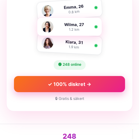
Emma, 26
0.8 km
Wilma, 27
1.2 km
Klara, 31
1.9 km
🟢 248 online
✓ 100% diskret →
🔒 Gratis & säkert
248