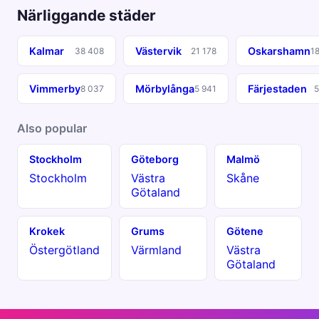
Närliggande städer
Kalmar
Västervik
Oskarshamn
38 408
21 178
1
Vimmerby
Mörbylånga
Färjestaden
8 037
5 941
5
Also popular
Stockholm
Göteborg
Malmö
Stockholm
Västra
Skåne
Götaland
Krokek
Grums
Götene
Östergötland
Värmland
Västra
Götaland