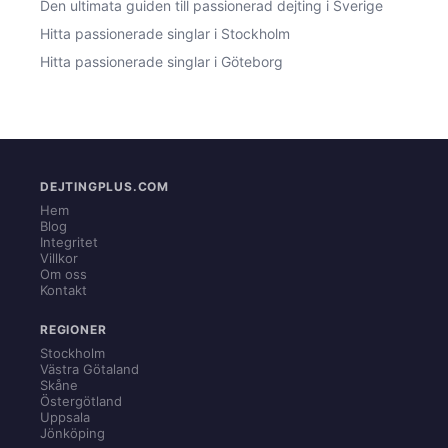
Den ultimata guiden till passionerad dejting i Sverige
Hitta passionerade singlar i Stockholm
Hitta passionerade singlar i Göteborg
DEJTINGPLUS.COM
Hem
Blog
Integritet
Villkor
Om oss
Kontakt
REGIONER
Stockholm
Västra Götaland
Skåne
Östergötland
Uppsala
Jönköping