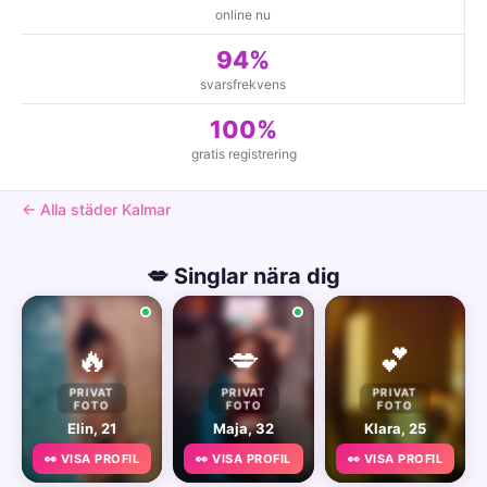
online nu
94%
svarsfrekvens
100%
gratis registrering
← Alla städer Kalmar
💋 Singlar nära dig
🔥
💋
💕
PRIVAT
PRIVAT
PRIVAT
FOTO
FOTO
FOTO
Elin, 21
Maja, 32
Klara, 25
👀 VISA PROFIL
👀 VISA PROFIL
👀 VISA PROFIL