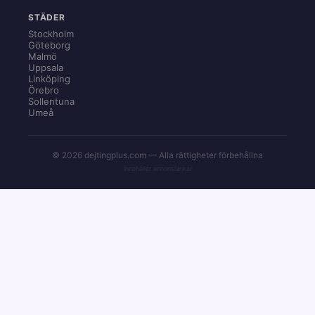
STÄDER
Stockholm
Göteborg
Malmö
Uppsala
Linköping
Örebro
Sollentuna
Umeå
© 2026 dejtingplus.com — Alla rättigheter förbehållna
Innehåller annonslänkar