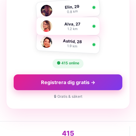
Elin, 29
0.8 km
Alva, 27
1.2 km
Astrid, 28
1.9 km
🟢 415 online
Registrera dig gratis →
🔒 Gratis & säkert
415