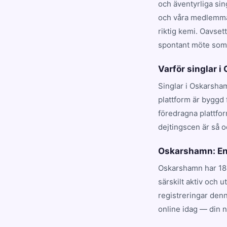
och äventyrliga si
och våra medlemmar
riktig kemi. Oavset
spontant möte som t
Varför singlar 
Singlar i Oskarsham
plattform är byggd
föredragna plattfo
dejtingscen är så o
Oskarshamn: En
Oskarshamn har 18 
särskilt aktiv och 
registreringar denn
online idag — din 