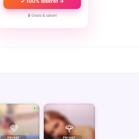
✓ 100% diskret →
🔒 Gratis & säkert
💜
🌹
PRIVAT
PRIVAT