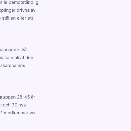
n är oemotståndlig,
plingar drivna av
ställen eller ett
spännande. Vår
s.com blivit den
 Oskarshamns
sgruppen 28-45 är
yn och 30 nya
 241 medlemmar var