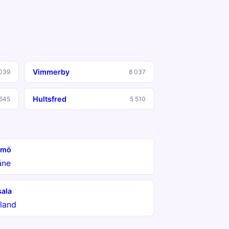
Vimmerby
039
8 037
Hultsfred
 645
5 510
lmö
åne
ala
land