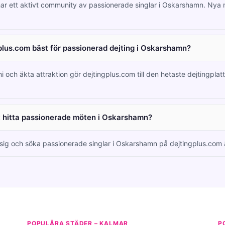
har ett aktivt community av passionerade singlar i Oskarshamn. Ny
plus.com bäst för passionerad dejting i Oskarshamn?
i och äkta attraktion gör dejtingplus.com till den hetaste dejtingplatt
tt hitta passionerade möten i Oskarshamn?
a sig och söka passionerade singlar i Oskarshamn på dejtingplus.com är
POPULÄRA STÄDER – KALMAR
P