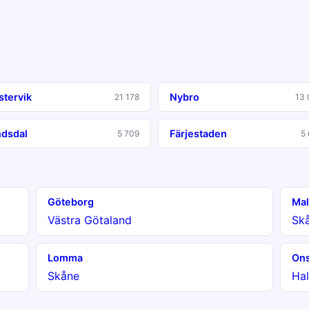
stervik
Nybro
21 178
13 
ndsdal
Färjestaden
5 709
5
Göteborg
Ma
Västra Götaland
Sk
Lomma
Ons
Skåne
Hal