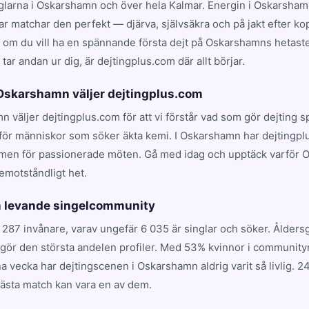
nglarna i Oskarshamn och över hela Kalmar. Energin i Oskarsham
 matchar den perfekt — djärva, självsäkra och på jakt efter kop
t om du vill ha en spännande första dejt på Oskarshamns hetaste 
ar andan ur dig, är dejtingplus.com där allt börjar.
i Oskarshamn väljer dejtingplus.com
n väljer dejtingplus.com för att vi förstår vad som gör dejting 
 för människor som söker äkta kemi. I Oskarshamn har dejtingplu
rmen för passionerade möten. Gå med idag och upptäck varför
emotståndligt het.
 levande singelcommunity
287 invånare, varav ungefär 6 035 är singlar och söker. Ålder
utgör den största andelen profiler. Med 53% kvinnor i communit
a vecka har dejtingscenen i Oskarshamn aldrig varit så livlig.
nästa match kan vara en av dem.