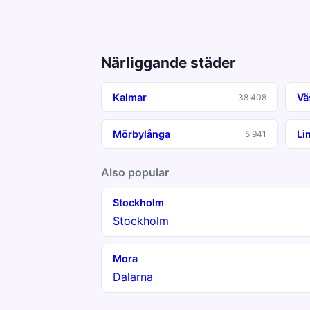
Närliggande städer
Kalmar
Vä
38 408
Mörbylånga
Li
5 941
Also popular
Stockholm
Stockholm
Mora
Dalarna