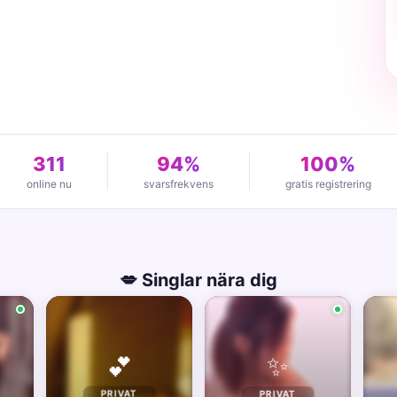
311
94%
100%
online nu
svarsfrekvens
gratis registrering
💋 Singlar nära dig
✨
💕
PRIVAT
PRIVAT