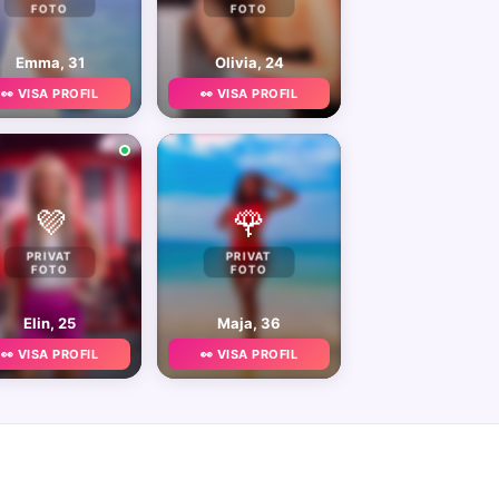
FOTO
FOTO
Emma, 31
Olivia, 24
👀 VISA PROFIL
👀 VISA PROFIL
💜
🌹
PRIVAT
PRIVAT
FOTO
FOTO
Elin, 25
Maja, 36
👀 VISA PROFIL
👀 VISA PROFIL