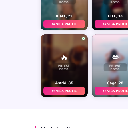
FOTO
FOTO
Klara, 23
Elsa, 34
👀 VISA PROFIL
👀 VISA PROFIL
🔥
💋
PRIVAT
PRIVAT
FOTO
FOTO
Astrid, 35
Saga, 28
👀 VISA PROFIL
👀 VISA PROFIL