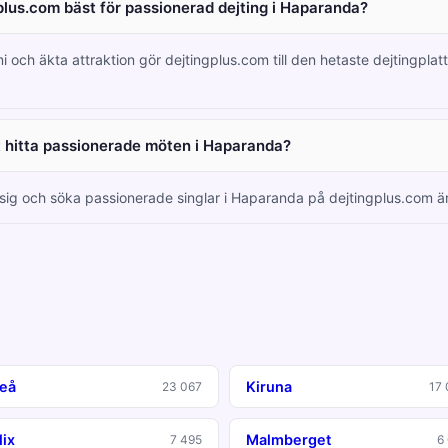
plus.com bäst för passionerad dejting i Haparanda?
i och äkta attraktion gör dejtingplus.com till den hetaste dejtingplatt
tt hitta passionerade möten i Haparanda?
a sig och söka passionerade singlar i Haparanda på dejtingplus.com är 
teå
Kiruna
23 067
17 
lix
Malmberget
7 495
6