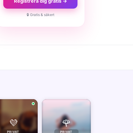
Registrera dig gratis →
🔒 Gratis & säkert
💜
🌹
PRIVAT
PRIVAT