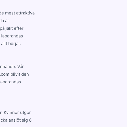
e mest attraktiva
da är
å jakt efter
å Haparandas
llt börjar.
pännande. Vår
.com blivit den
Haparandas
. Kvinnor utgör
cka anslöt sig 6