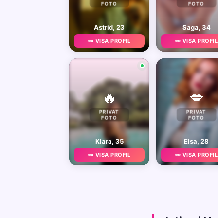
FOTO
FOTO
Astrid, 23
Saga, 34
👀 VISA PROFIL
👀 VISA PROFIL
🔥
💋
PRIVAT
PRIVAT
FOTO
FOTO
Klara, 35
Elsa, 28
👀 VISA PROFIL
👀 VISA PROFIL