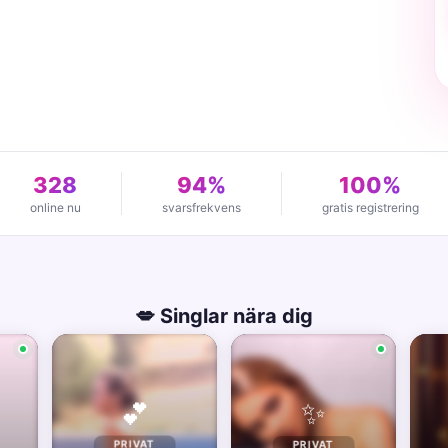
328
94%
100%
online nu
svarsfrekvens
gratis registrering
💋 Singlar nära dig
✨
💕
PRIVAT
PRIVAT