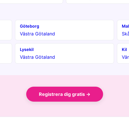
Göteborg
Ma
Västra Götaland
Sk
Lysekil
Kil
Västra Götaland
Vä
Registrera dig gratis →