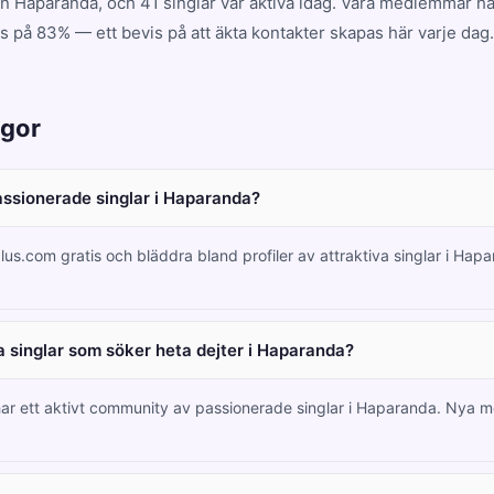
 Haparanda, och 41 singlar var aktiva idag. Våra medlemmar ha
 på 83% — ett bevis på att äkta kontakter skapas här varje dag.
ågor
passionerade singlar i Haparanda?
lus.com gratis och bläddra bland profiler av attraktiva singlar i Hap
 singlar som söker heta dejter i Haparanda?
har ett aktivt community av passionerade singlar i Haparanda. Nya