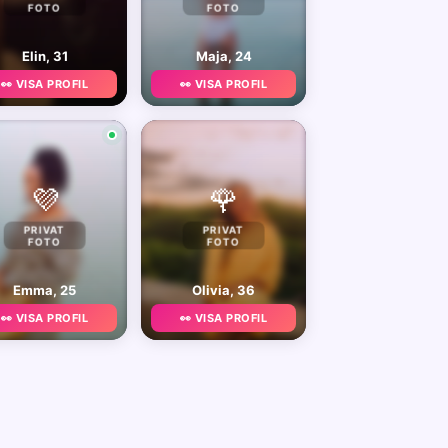
FOTO
FOTO
Elin, 31
Maja, 24
👀 VISA PROFIL
👀 VISA PROFIL
💜
🌹
PRIVAT
PRIVAT
FOTO
FOTO
Emma, 25
Olivia, 36
👀 VISA PROFIL
👀 VISA PROFIL