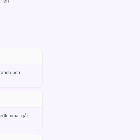
r en
aranda och
 medlemmar går