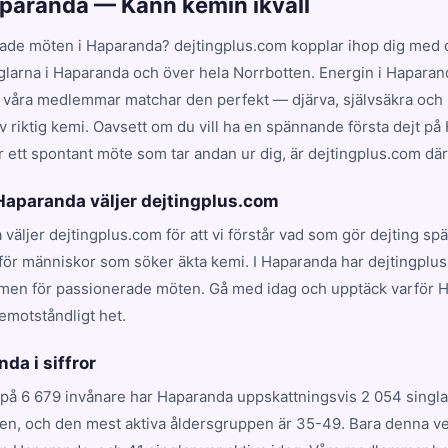
aparanda — Känn kemin ikväll
ade möten i Haparanda? dejtingplus.com kopplar ihop dig med d
nglarna i Haparanda och över hela Norrbotten. Energin i Haparan
 våra medlemmar matchar den perfekt — djärva, självsäkra och p
v riktig kemi. Oavsett om du vill ha en spännande första dejt p
r ett spontant möte som tar andan ur dig, är dejtingplus.com där a
 Haparanda väljer dejtingplus.com
 väljer dejtingplus.com för att vi förstår vad som gör dejting s
för människor som söker äkta kemi. I Haparanda har dejtingplus
rmen för passionerade möten. Gå med idag och upptäck varför 
emotståndligt het.
da i siffror
på 6 679 invånare har Haparanda uppskattningsvis 2 054 singlar
en, och den mest aktiva åldersgruppen är 35-49. Bara denna ve