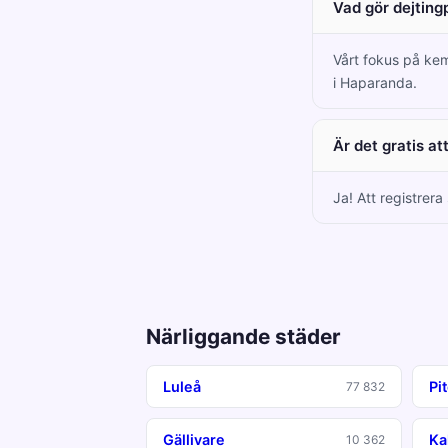
Vad gör dejting
Vårt fokus på kem
i Haparanda.
Är det gratis a
Ja! Att registrer
Närliggande städer
Luleå
Pi
77 832
Gällivare
Ka
10 362