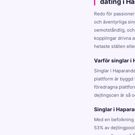
dating i H
Redo för passioner
och äventyrliga si
oemotståndlig, och
kopplingar drivna a
hetaste ställen elle
Varför singlar i
Singlar i Haparanda
plattform är byggd 
föredragna plattfo
dejtingscen är så o
Singlar i Haparan
Med en befolkning 
53% av dejtingpool