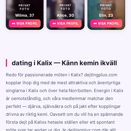
PRIVAT
PRIVAT
PRIVAT
FOTO
FOTO
FOTO
Wilma, 37
Alice, 30
Elin, 23
👀 VISA PROFIL
👀 VISA PROFIL
👀 VISA PROFIL
dating i Kalix — Känn kemin ikväll
Redo för passionerade möten i Kalix? dejtingplus.com
kopplar ihop dig med de mest attraktiva och äventyrliga
singlarna i Kalix och över hela Norrbotten. Energin i Kalix
är oemotståndlig, och våra medlemmar matchar den
perfekt — djärva, självsäkra och på jakt efter kopplingar
drivna av riktig kemi. Oavsett om du vill ha en spännande
första dejt på Kalixs hetaste ställen eller ett spontant
möte som tar andan ur dig, är dejtingplus.com där allt