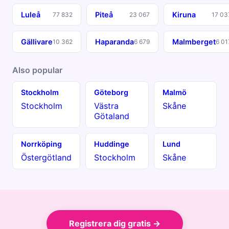
Luleå
Piteå
Kiruna
77 832
23 067
17 03
Gällivare
Haparanda
Malmberget
10 362
6 679
6 01
Also popular
Stockholm
Göteborg
Malmö
Stockholm
Västra
Skåne
Götaland
Norrköping
Huddinge
Lund
Östergötland
Stockholm
Skåne
Registrera dig gratis →