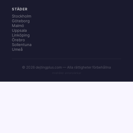
STÄDER
Stockholm
Göteborg
Malmö
Uppsala
Linköping
Örebro
Sollentuna
Umeå
© 2026 dejtingplus.com — Alla rättigheter förbehållna
Innehåller annonslänkar