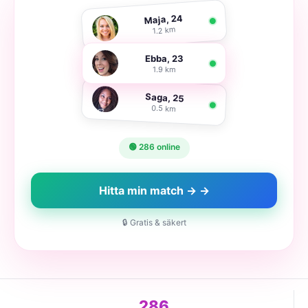
Maja, 24
1.2 km
Ebba, 23
1.9 km
Saga, 25
0.5 km
🟢 286 online
Hitta min match → →
🔒 Gratis & säkert
286