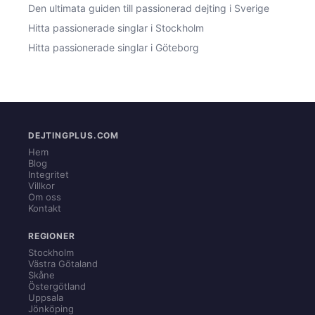
Den ultimata guiden till passionerad dejting i Sverige
Hitta passionerade singlar i Stockholm
Hitta passionerade singlar i Göteborg
DEJTINGPLUS.COM
Hem
Blog
Integritet
Villkor
Om oss
Kontakt
REGIONER
Stockholm
Västra Götaland
Skåne
Östergötland
Uppsala
Jönköping