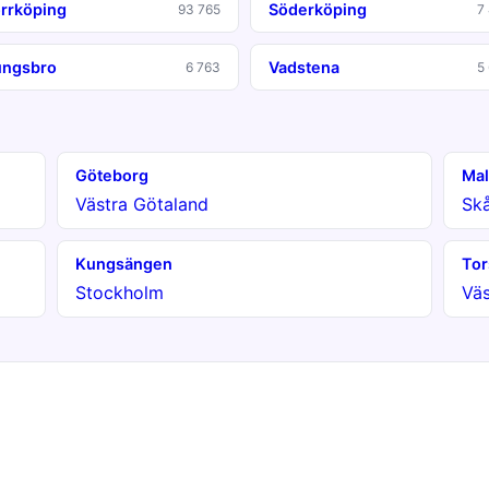
rrköping
Söderköping
93 765
7
ungsbro
Vadstena
6 763
5
Göteborg
Ma
Västra Götaland
Sk
Kungsängen
Tor
Stockholm
Väs