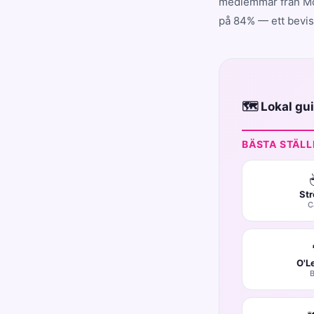
medlemmar från Mot
på 84% — ett bevis 
🗺️ Lokal g
BÄSTA STÄLL
Str
C
O'L
B