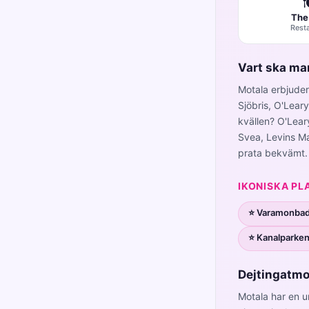

The
Rest
Vart ska man
Motala erbjuder 
Sjöbris, O'Lear
kvällen? O'Lear
Svea, Levins Ma
prata bekvämt.
IKONISKA PL
⭐ Varamonba
⭐ Kanalparke
Dejtingatmo
Motala har en u