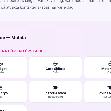
ala, och 223 singlar var aktiva idag. Våra medlemmar har en 
på att äkta kontakter skapas här varje dag.
uide — Motala
ENA FÖR EN FÖRSTA DEJT
☕
☕
öget
Cafe Sjöbris
Motor
afé
Café
Ca
🍷
🍽️

earys
Pizzeria Svea
Levins 
ar
Restaurang
Resta