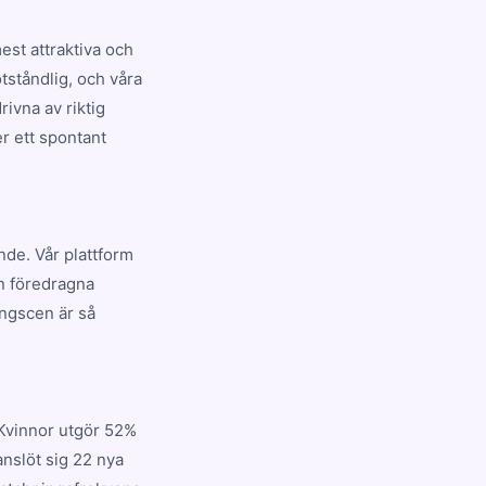
st attraktiva och
tståndlig, och våra
ivna av riktig
er ett spontant
nde. Vår plattform
en föredragna
ingscen är så
 Kvinnor utgör 52%
nslöt sig 22 nya