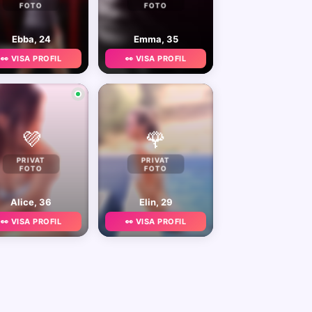
FOTO
FOTO
Ebba, 24
Emma, 35
👀 VISA PROFIL
👀 VISA PROFIL
💜
🌹
PRIVAT
PRIVAT
FOTO
FOTO
Alice, 36
Elin, 29
👀 VISA PROFIL
👀 VISA PROFIL