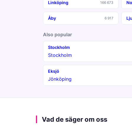
Linköping
No
166 673
Åby
Lj
6 917
Also popular
Stockholm
Stockholm
Eksjö
Jönköping
Vad de säger om oss