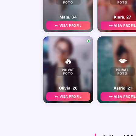
FOTO
FOTO
Maja, 34
Klara, 27
👀 VISA PROFIL
👀 VISA PROFIL
🔥
💋
PRIVAT
PRIVAT
FOTO
FOTO
Olivia, 28
Astrid, 21
👀 VISA PROFIL
👀 VISA PROFIL