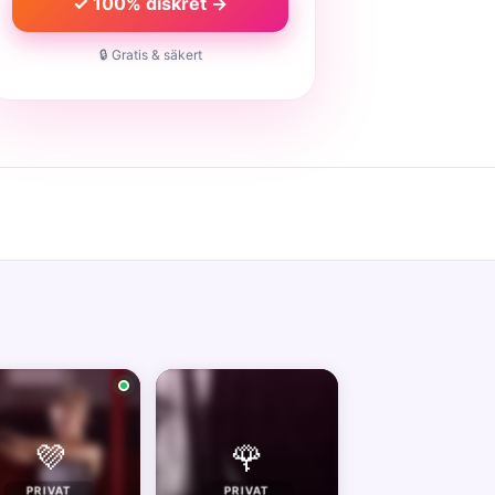
✓ 100% diskret →
🔒 Gratis & säkert
💜
🌹
PRIVAT
PRIVAT