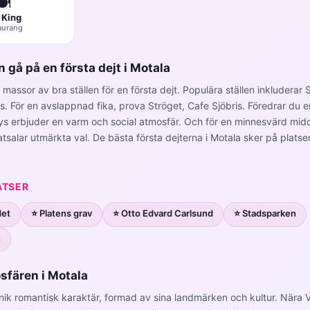
️
 King
aurang
 gå på en första dejt i Motala
massor av bra ställen för en första dejt. Populära ställen inkluderar 
ys. För en avslappnad fika, prova Ströget, Cafe Sjöbris. Föredrar du e
ys erbjuder en varm och social atmosfär. Och för en minnesvärd midd
tsalar utmärkta val. De bästa första dejterna i Motala sker på plats
ATSER
det
⭐ Platens grav
⭐ Otto Edvard Carlsund
⭐ Stadsparken
n
sfären i Motala
nik romantisk karaktär, formad av sina landmärken och kultur. När