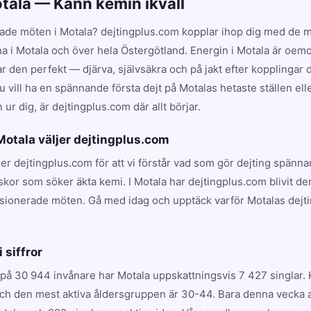
otala — Känn kemin ikväll
ade möten i Motala? dejtingplus.com kopplar ihop dig med de me
na i Motala och över hela Östergötland. Energin i Motala är oemo
en perfekt — djärva, självsäkra och på jakt efter kopplingar dr
 vill ha en spännande första dejt på Motalas hetaste ställen ell
ur dig, är dejtingplus.com där allt börjar.
 Motala väljer dejtingplus.com
ljer dejtingplus.com för att vi förstår vad som gör dejting spänna
kor som söker äkta kemi. I Motala har dejtingplus.com blivit d
ssionerade möten. Gå med idag och upptäck varför Motalas dejt
.
i siffror
på 30 944 invånare har Motala uppskattningsvis 7 427 singlar.
och den mest aktiva åldersgruppen är 30-44. Bara denna vecka a