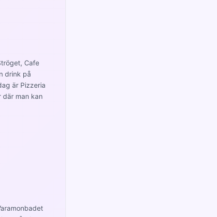
Ströget, Cafe
n drink på
ag är Pizzeria
er där man kan
a Varamonbadet