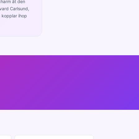
r charm åt den
vard Carlsund,
m kopplar ihop