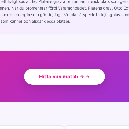
v ett livligt socialt liv. Platens grav är en annan ikonisk plats som ge
cenen. När du promenerar förbi Varamonbadet, Platens grav, Otto Ed
ner du energin som gör dejting i Motala så speciell. dejtingplus.co
 som känner och älskar dessa platser.
Hitta min match → →