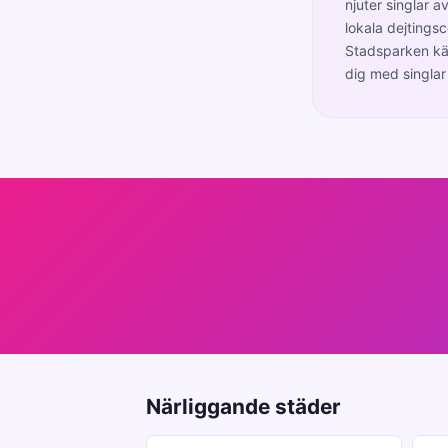
njuter singlar a
lokala dejtings
Stadsparken kän
dig med singlar
Närliggande städer