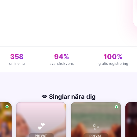
358
94%
100%
online nu
svarsfrekvens
gratis registrering
💋 Singlar nära dig
✨
💕
PRIVAT
PRIVAT