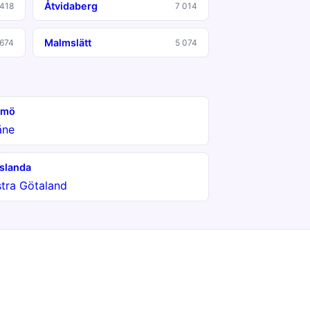
Åtvidaberg
 418
7 014
Malmslätt
 674
5 074
lmö
åne
slanda
tra Götaland