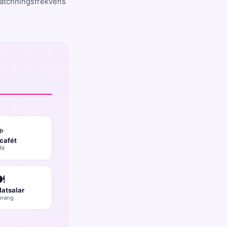
matchningsfrekvens
☕
cafét
fé
️
Matsalar
urang