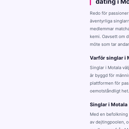
dating i M
Redo för passioner
äventyrliga singlar
medlemmar matchar d
kemi. Oavsett om du
möte som tar andan 
Varför singlar i
Singlar i Motala vä
är byggd för männis
plattformen för pa
oemotståndligt het
Singlar i Motala 
Med en befolkning 
av dejtingpoolen, 