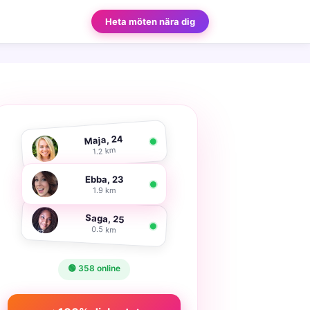
Heta möten nära dig
Maja, 24
1.2 km
Ebba, 23
1.9 km
Saga, 25
0.5 km
🟢 358 online