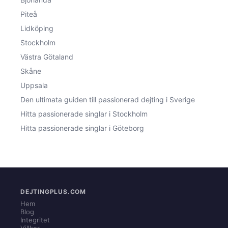
Piteå
Lidköping
Stockholm
Västra Götaland
Skåne
Uppsala
Den ultimata guiden till passionerad dejting i Sverige
Hitta passionerade singlar i Stockholm
Hitta passionerade singlar i Göteborg
DEJTINGPLUS.COM
Hem
Blog
Integritet
Villkor