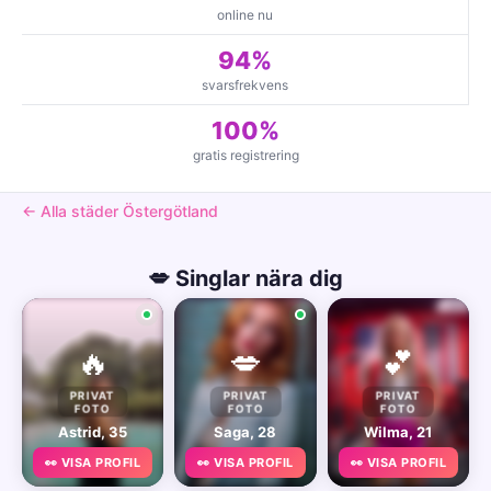
online nu
94%
svarsfrekvens
100%
gratis registrering
← Alla städer Östergötland
💋 Singlar nära dig
🔥
💋
💕
PRIVAT
PRIVAT
PRIVAT
FOTO
FOTO
FOTO
Astrid, 35
Saga, 28
Wilma, 21
👀 VISA PROFIL
👀 VISA PROFIL
👀 VISA PROFIL