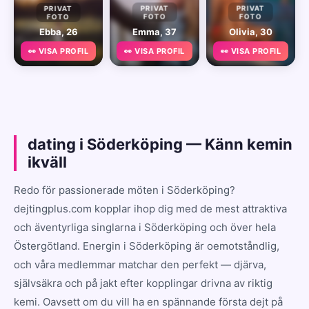
PRIVAT
PRIVAT
PRIVAT
FOTO
FOTO
FOTO
Ebba, 26
Emma, 37
Olivia, 30
👀 VISA PROFIL
👀 VISA PROFIL
👀 VISA PROFIL
dating i Söderköping — Känn kemin
ikväll
Redo för passionerade möten i Söderköping?
dejtingplus.com kopplar ihop dig med de mest attraktiva
och äventyrliga singlarna i Söderköping och över hela
Östergötland. Energin i Söderköping är oemotståndlig,
och våra medlemmar matchar den perfekt — djärva,
självsäkra och på jakt efter kopplingar drivna av riktig
kemi. Oavsett om du vill ha en spännande första dejt på