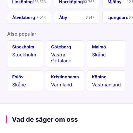
Linköping
Norrköping
Mjölby
166 673
93 765
12 
Åtvidaberg
Åby
Ljungsbro
7 014
6 917
6 
Also popular
Stockholm
Göteborg
Malmö
Stockholm
Västra
Skåne
Götaland
Eslöv
Kristinehamn
Köping
Skåne
Värmland
Västmanland
Vad de säger om oss