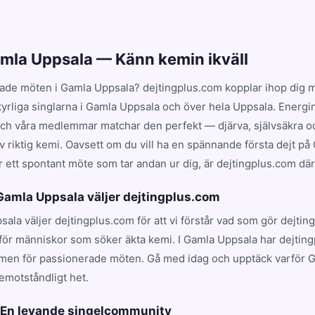
amla Uppsala — Känn kemin ikväll
ade möten i Gamla Uppsala? dejtingplus.com kopplar ihop dig 
tyrliga singlarna i Gamla Uppsala och över hela Uppsala. Energi
och våra medlemmar matchar den perfekt — djärva, självsäkra oc
v riktig kemi. Oavsett om du vill ha en spännande första dejt p
r ett spontant möte som tar andan ur dig, är dejtingplus.com där a
 Gamla Uppsala väljer dejtingplus.com
sala väljer dejtingplus.com för att vi förstår vad som gör dejti
för människor som söker äkta kemi. I Gamla Uppsala har dejting
rmen för passionerade möten. Gå med idag och upptäck varför 
emotståndligt het.
 En levande singelcommunity