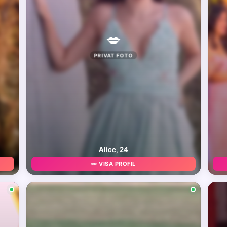
💋
PRIVAT FOTO
Alice, 24
👀 VISA PROFIL