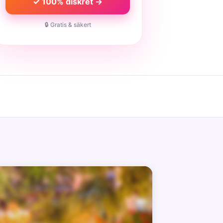
✓ 100% diskret →
🔒 Gratis & säkert