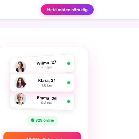
Heta möten nära dig
Wilma, 27
2.3 km
Klara, 31
1.6 km
Emma, 26
0.8 km
🟢 329 online