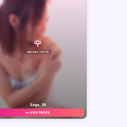
🌹
PRIVAT FOTO
Saga, 26
👀 VISA PROFIL