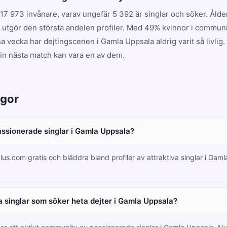
17 973 invånare, varav ungefär 5 392 är singlar och söker. Ål
ch utgör den största andelen profiler. Med 49% kvinnor i commun
a vecka har dejtingscenen i Gamla Uppsala aldrig varit så livl
din nästa match kan vara en av dem.
ågor
passionerade singlar i Gamla Uppsala?
lus.com gratis och bläddra bland profiler av attraktiva singlar i Gam
 singlar som söker heta dejter i Gamla Uppsala?