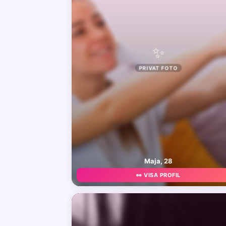
✨
PRIVAT FOTO
Maja, 28
👀 VISA PROFIL