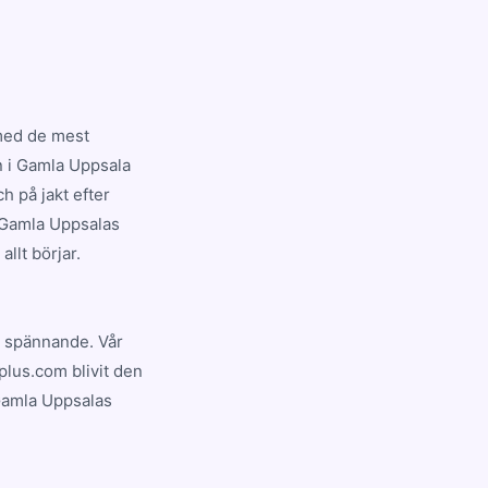
med de mest
n i Gamla Uppsala
h på jakt efter
å Gamla Uppsalas
llt börjar.
ng spännande. Vår
plus.com blivit den
Gamla Uppsalas