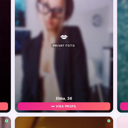
💋
PRIVAT FOTO
Ebba, 36
👀 VISA PROFIL