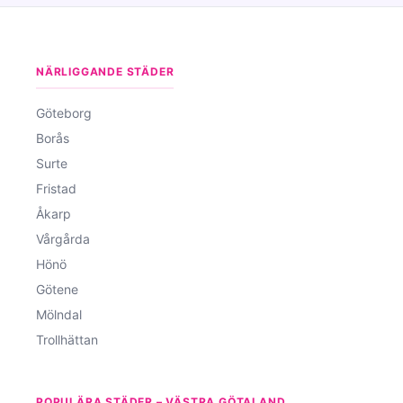
NÄRLIGGANDE STÄDER
Göteborg
Borås
Surte
Fristad
Åkarp
Vårgårda
Hönö
Götene
Mölndal
Trollhättan
POPULÄRA STÄDER – VÄSTRA GÖTALAND