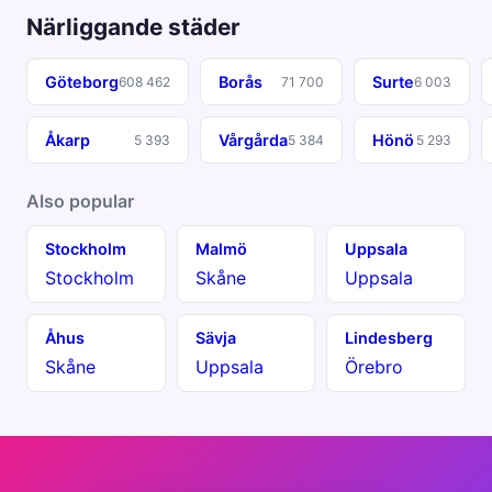
Närliggande städer
Göteborg
Borås
Surte
608 462
71 700
6 003
Åkarp
Vårgårda
Hönö
5 393
5 384
5 293
Also popular
Stockholm
Malmö
Uppsala
Stockholm
Skåne
Uppsala
Åhus
Sävja
Lindesberg
Skåne
Uppsala
Örebro