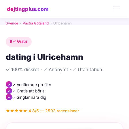
dejtingplus.com
Sverige
›
Västra Götaland
›
Ulricehamn
🔒 ✓ Gratis
dating i Ulricehamn
✓ 100% diskret · ✓ Anonymt · ✓ Utan tabun
✓ Verifierade profiler
✓ Gratis att börja
✓ Singlar nära dig
★★★★★ 4.8/5 — 2593 recensioner