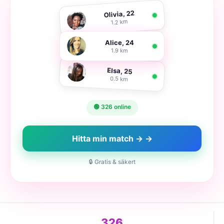
Olivia, 22
1.2 km
Alice, 24
1.9 km
Elsa, 25
0.5 km
🟢 326 online
Hitta min match → →
🔒 Gratis & säkert
326