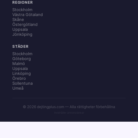
REGIONER
Stockholm
Västra Götaland
Skåne
Östergötland
Uppsala
Jönköping
STÄDER
Stockholm
Göteborg
Malmö
Uppsala
Linköping
Örebro
Sollentuna
Umeå
© 2026 dejtingplus.com — Alla rättigheter förbehållna
Innehåller annonslänkar