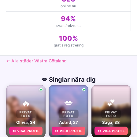
online nu
94%
svarsfrekvens
100%
gratis registrering
← Alla städer Västra Götaland
💋 Singlar nära dig
🔥
💋
💕
PRIVAT
PRIVAT
PRIVAT
FOTO
FOTO
FOTO
Olivia, 34
Astrid, 27
Saga, 38
👀 VISA PROFIL
👀 VISA PROFIL
👀 VISA PROFIL