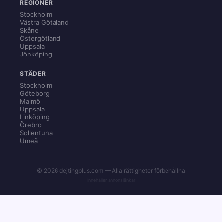
REGIONER
Stockholm
Västra Götaland
Skåne
Östergötland
Uppsala
Jönköping
STÄDER
Stockholm
Göteborg
Malmö
Uppsala
Linköping
Örebro
Sollentuna
Umeå
© 2026 dejtingplus.com — Alla rättigheter förbehållna
Innehåller annonslänkar