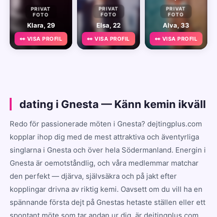
PRIVAT
PRIVAT
PRIVAT
FOTO
FOTO
FOTO
Klara, 29
Elsa, 22
Alva, 33
👀 VISA PROFIL
👀 VISA PROFIL
👀 VISA PROFIL
dating i Gnesta — Känn kemin ikväll
Redo för passionerade möten i Gnesta? dejtingplus.com
kopplar ihop dig med de mest attraktiva och äventyrliga
singlarna i Gnesta och över hela Södermanland. Energin i
Gnesta är oemotståndlig, och våra medlemmar matchar
den perfekt — djärva, självsäkra och på jakt efter
kopplingar drivna av riktig kemi. Oavsett om du vill ha en
spännande första dejt på Gnestas hetaste ställen eller ett
spontant möte som tar andan ur dig, är dejtingplus.com