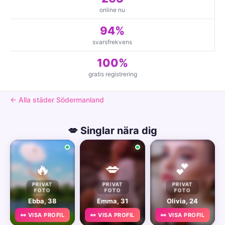
online nu
94%
svarsfrekvens
100%
gratis registrering
← Alla städer Södermanland
💋 Singlar nära dig
🔥
💋
💕
PRIVAT
PRIVAT
PRIVAT
FOTO
FOTO
FOTO
Ebba, 38
Emma, 31
Olivia, 24
👀 VISA PROFIL
👀 VISA PROFIL
👀 VISA PROFIL