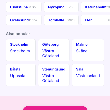
Eskilstuna
Nyköping
Katrineholm
67 359
38 780
23
Oxelösund
Torshälla
Flen
11 157
8 928
6
Also popular
Stockholm
Göteborg
Malmö
Stockholm
Västra
Skåne
Götaland
Bålsta
Stenungsund
Sala
Uppsala
Västra
Västmanland
Götaland