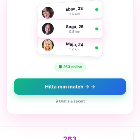
Ebba, 23
1.6 km
Saga, 25
0.8 km
Maja, 24
1.2 km
🟢 263 online
Hitta min match → →
🔒 Gratis & säkert
263