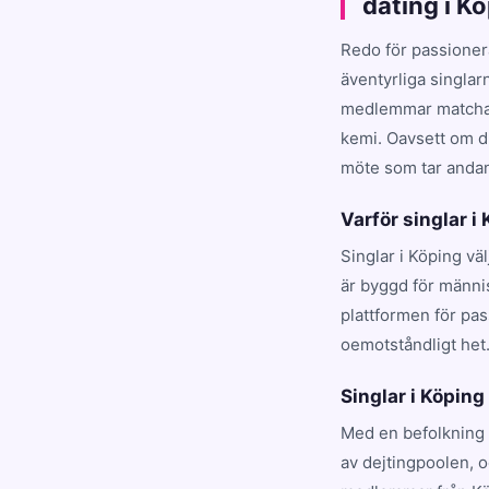
dating i K
Redo för passioner
äventyrliga singlar
medlemmar matchar d
kemi. Oavsett om du
möte som tar andan 
Varför singlar i
Singlar i Köping vä
är byggd för männi
plattformen för pa
oemotståndligt het
Singlar i Köping 
Med en befolkning 
av dejtingpoolen, 