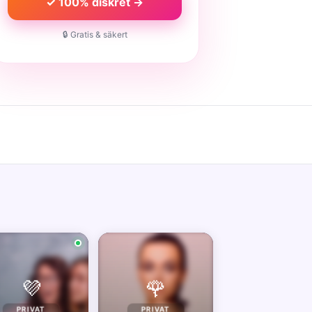
✓ 100% diskret →
🔒 Gratis & säkert
💜
🌹
PRIVAT
PRIVAT