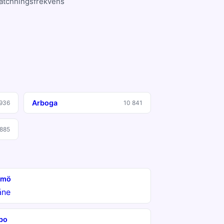
matchningsfrekvens
Arboga
 936
10 841
 885
lmö
åne
bo