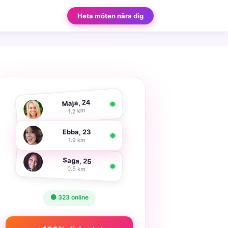
Heta möten nära dig
Maja, 24
1.2 km
Ebba, 23
1.9 km
Saga, 25
0.5 km
🟢 323 online