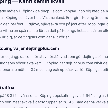
öping — Känn kemin ikväll
ade möten i Köping? dejtingplus.com kopplar ihop dig med de m
na i Köping och över hela Västmanland. Energin i Köping är oemo
en perfekt — djärva, självsäkra och på jakt efter kopplingar dr
 vill ha en spännande första dejt på Köpings hetaste ställen ell
ur dig, är dejtingplus.com där allt börjar.
 Köping väljer dejtingplus.com
ljer dejtingplus.com för att vi förstår vad som gör dejting spänn
skor som söker äkta kemi. I Köping har dejtingplus.com blivit d
ssionerade möten. Gå med idag och upptäck varför Köpings dejt
.
i siffror
på 18 355 invånare har Köping uppskattningsvis 5 644 singlar.
och den mest aktiva åldersgruppen är 28-45. Bara denna vecka a