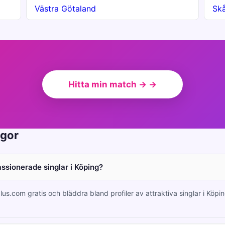
Västra Götaland
Sk
Hitta min match → →
ågor
assionerade singlar i Köping?
lus.com gratis och bläddra bland profiler av attraktiva singlar i Köpi