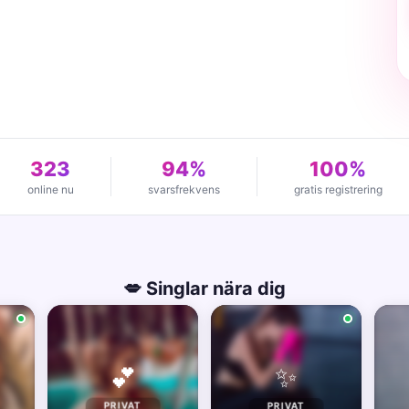
323
94%
100%
online nu
svarsfrekvens
gratis registrering
💋 Singlar nära dig
✨
💕
PRIVAT
PRIVAT