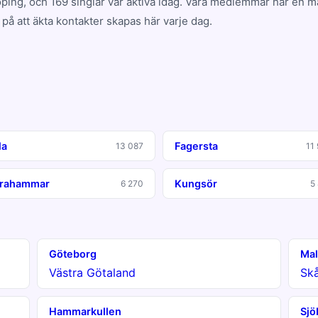
ing, och 169 singlar var aktiva idag. Våra medlemmar har en 
på att äkta kontakter skapas här varje dag.
la
Fagersta
13 087
11
rahammar
Kungsör
6 270
5
Göteborg
Ma
Västra Götaland
Sk
Hammarkullen
Sjö