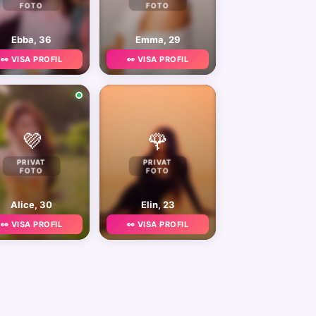
FOTO
FOTO
Ebba, 36
Emma, 29
👀 VISA PROFIL
👀 VISA PROFIL
💜
🌹
PRIVAT
PRIVAT
FOTO
FOTO
Alice, 30
Elin, 23
👀 VISA PROFIL
👀 VISA PROFIL