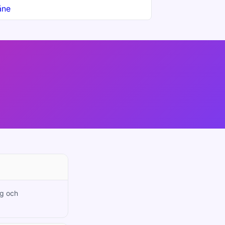
åne
ng och