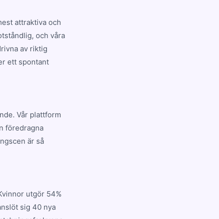
est attraktiva och
tståndlig, och våra
ivna av riktig
er ett spontant
ande. Vår plattform
en föredragna
ingscen är så
 Kvinnor utgör 54%
nslöt sig 40 nya