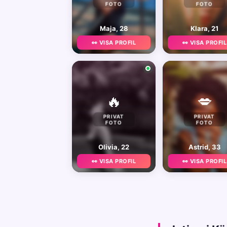
FOTO
FOTO
Maja, 28
Klara, 21
👀 VISA PROFIL
👀 VISA PROFIL
🔥
💋
PRIVAT
PRIVAT
FOTO
FOTO
Olivia, 22
Astrid, 33
👀 VISA PROFIL
👀 VISA PROFIL