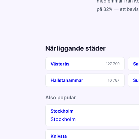
medlemmar från Köp
på 82% — ett bevis 
Närliggande städer
Västerås
Sa
127 799
Hallstahammar
Su
10 787
Also popular
Stockholm
Stockholm
Knivsta