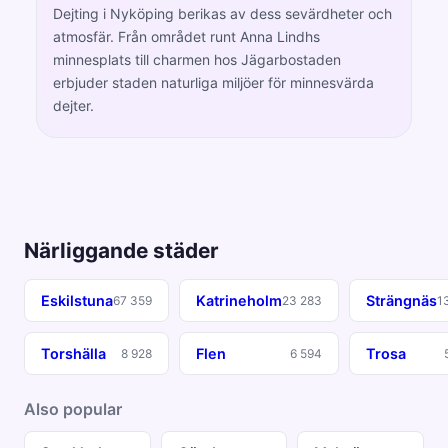
Dejting i Nyköping berikas av dess sevärdheter och
atmosfär. Från området runt Anna Lindhs
minnesplats till charmen hos Jägarbostaden
erbjuder staden naturliga miljöer för minnesvärda
dejter.
Närliggande städer
Eskilstuna
Katrineholm
Strängnäs
67 359
23 283
1
Torshälla
Flen
Trosa
8 928
6 594
Also popular