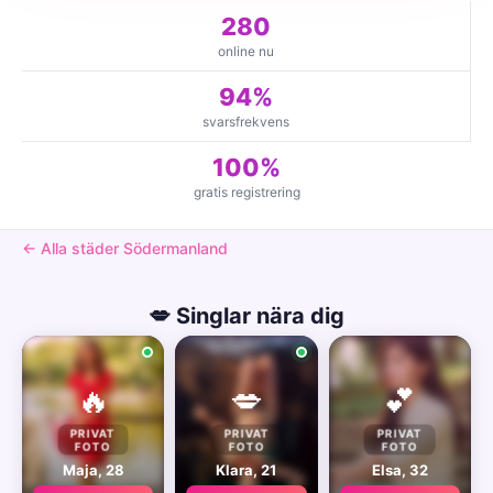
280
online nu
94%
svarsfrekvens
100%
gratis registrering
← Alla städer Södermanland
💋 Singlar nära dig
🔥
💋
💕
PRIVAT
PRIVAT
PRIVAT
FOTO
FOTO
FOTO
Maja, 28
Klara, 21
Elsa, 32