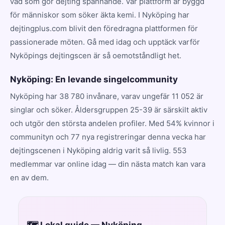
vad som gör dejting spännande. Vår plattform är byggd
för människor som söker äkta kemi. I Nyköping har
dejtingplus.com blivit den föredragna plattformen för
passionerade möten. Gå med idag och upptäck varför
Nyköpings dejtingscen är så oemotståndligt het.
Nyköping: En levande singelcommunity
Nyköping har 38 780 invånare, varav ungefär 11 052 är
singlar och söker. Åldersgruppen 25-39 är särskilt aktiv
och utgör den största andelen profiler. Med 54% kvinnor i
communityn och 77 nya registreringar denna vecka har
dejtingscenen i Nyköping aldrig varit så livlig. 553
medlemmar var online idag — din nästa match kan vara
en av dem.
🗺️ Lokal guide — Nyköping