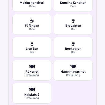
Mekka konditori
Kumlins Konditori
Café
Café
☕
🍷
Fåfängan
Brovakten
Café
Bar
🍷
🍷
Lion Bar
Rockbaren
Bar
Bar
🍽️
🍽️
Rökeriet
Hamnmagasinet
Restaurang
Restaurang
🍽️
Kajplats 2
Restaurang