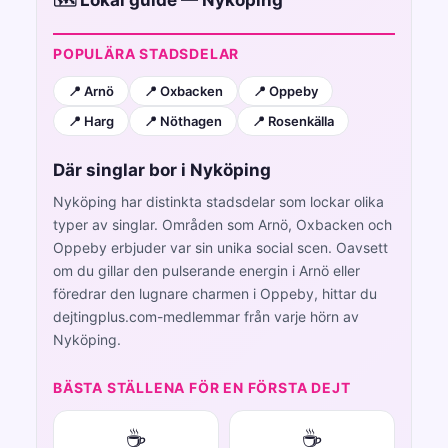
POPULÄRA STADSDELAR
📍 Arnö
📍 Oxbacken
📍 Oppeby
📍 Harg
📍 Nöthagen
📍 Rosenkälla
Där singlar bor i Nyköping
Nyköping har distinkta stadsdelar som lockar olika
typer av singlar. Områden som Arnö, Oxbacken och
Oppeby erbjuder var sin unika social scen. Oavsett
om du gillar den pulserande energin i Arnö eller
föredrar den lugnare charmen i Oppeby, hittar du
dejtingplus.com-medlemmar från varje hörn av
Nyköping.
BÄSTA STÄLLENA FÖR EN FÖRSTA DEJT
☕
☕