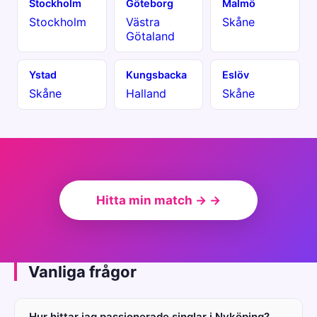
Stockholm
Göteborg
Malmö
Stockholm
Västra
Skåne
Götaland
Ystad
Kungsbacka
Eslöv
Skåne
Halland
Skåne
Hitta min match → →
Vanliga frågor
Hur hittar jag passionerade singlar i Nyköping?