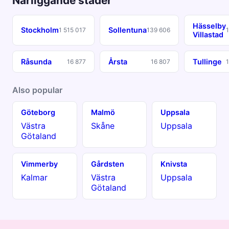
Närliggande städer
Hässelby
Stockholm
Sollentuna
1 515 017
139 606
Villastad
Råsunda
Årsta
Tullinge
16 877
16 807
Also popular
Göteborg
Malmö
Uppsala
Västra
Skåne
Uppsala
Götaland
Vimmerby
Gårdsten
Knivsta
Kalmar
Västra
Uppsala
Götaland