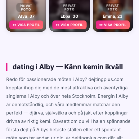
PRIVAT
PRIVAT
PRIVAT
FOTO
FOTO
FOTO
Alva, 37
Ebba, 30
Emma, 23
👀 VISA PROFIL
👀 VISA PROFIL
👀 VISA PROFIL
dating i Alby — Känn kemin ikväll
Redo för passionerade möten i Alby? dejtingplus.com
kopplar ihop dig med de mest attraktiva och äventyrliga
singlarna i Alby och över hela Stockholm. Energin i Alby
är oemotståndlig, och våra medlemmar matchar den
perfekt — djärva, självsäkra och på jakt efter kopplingar
drivna av riktig kemi. Oavsett om du vill ha en spännande
första dejt på Albys hetaste ställen eller ett spontant
möte som tar andan ur dig, är dejtingplus.com där allt