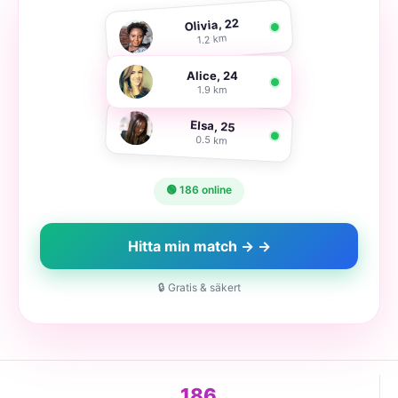
Olivia, 22
1.2 km
Alice, 24
1.9 km
Elsa, 25
0.5 km
🟢 186 online
Hitta min match → →
🔒 Gratis & säkert
186