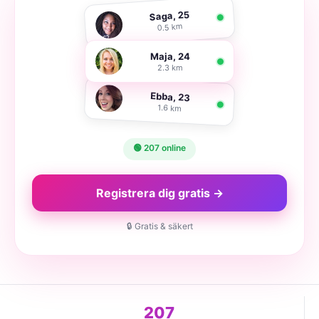
Saga, 25
0.5 km
Maja, 24
2.3 km
Ebba, 23
1.6 km
🟢 207 online
Registrera dig gratis →
🔒 Gratis & säkert
207