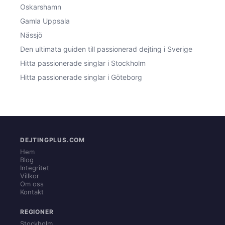
Oskarshamn
Gamla Uppsala
Nässjö
Den ultimata guiden till passionerad dejting i Sverige
Hitta passionerade singlar i Stockholm
Hitta passionerade singlar i Göteborg
DEJTINGPLUS.COM
Hem
Blog
Integritet
Villkor
Om oss
Kontakt
REGIONER
Stockholm